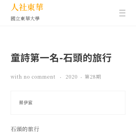
人社東華
國立東華大學
人物訪談/側寫
童詩第一名-石頭的旅行
藝文空間
with
no comment
2020
第28期
文化沙龍
蔡伊宸
全球視野
石頭的旅行