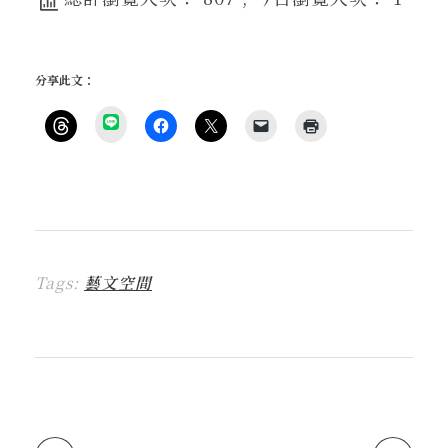
分享此文：
分
享
按
按
按
按
點
到
一
一
一
一
這
L
下
下
下
下
裡
I
即
以
即
即
列
N
可
分
可
可
印
E
分
享
分
以
(
(
享
至
享
電
在
在
到
F
至
子
新
新
T
a
X
郵
視
視
h
c
(
件
窗
窗
r
e
在
傳
中
中
Tags:
藝文空間
e
b
新
送
開
開
a
o
視
連
啟
啟
d
o
窗
結
)
)
s
k
中
給
(
(
開
朋
在
在
啟
友
新
新
)
(
視
視
在
窗
窗
新
中
中
視
開
開
窗
啟
啟
中
)
)
開