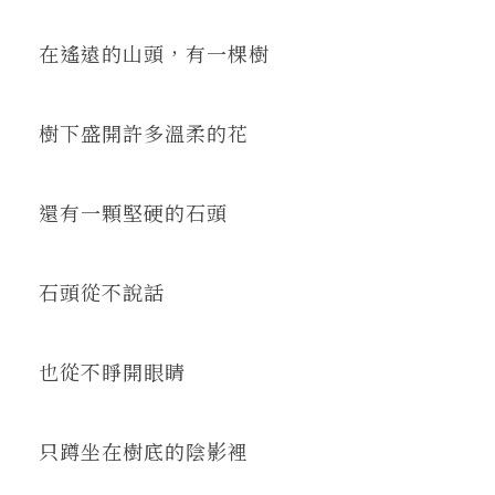
在地實踐
在遙遠的山頭，有一棵樹
關鍵詞
樹下盛開許多溫柔的花
書評書介
還有一顆堅硬的石頭
東華風景
石頭從不說話
也從不睜開眼睛
只蹲坐在樹底的陰影裡