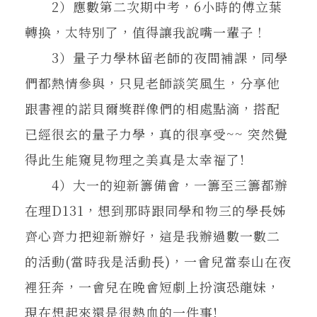
2）應數第二次期中考，6小時的傅立葉
轉換，太特別了，值得讓我說嘴一輩子！
3）量子力學林留老師的夜間補課，同學
們都熱情參與，只見老師談笑風生，分享他
跟書裡的諾貝爾獎群像們的相處點滴，搭配
已經很玄的量子力學，真的很享受~~ 突然覺
得此生能窺見物理之美真是太幸福了!
4）大一的迎新籌備會，一籌至三籌都辦
在理D131，想到那時跟同學和物三的學長姊
齊心齊力把迎新辦好，這是我辦過數一數二
的活動(當時我是活動長)，一會兒當泰山在夜
裡狂奔，一會兒在晚會短劇上扮演恐龍妹，
現在想起來還是很熱血的一件事!