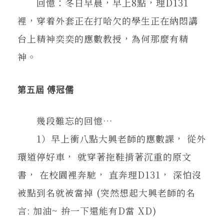
回憶：冬日早晨，早上8點，理D131
裡，穿着外套正在打哈欠的學生正在納悶講
台上精神奕奕的應數教授，為何那麼有精
神。
第五屆 傅冠儒
幾段難忘的回憶…
1）早上衝八點大興老師的應數課， 從外
環道停好車， 就穿著拖鞋揹著沉重的原文
書， 在校園裡奔馳， 直奔理D131， 深怕沒
被點到名就被當掉 (突然想起大興老師的名
言: 加油~ 拚一下還能有D當 XD)