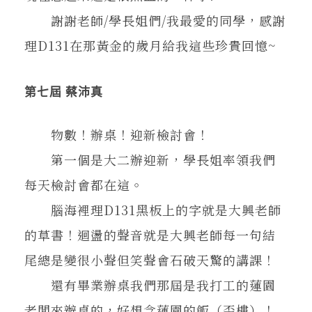
謝謝老師/學長姐們/我最愛的同學，感謝
理D131在那黃金的歲月給我這些珍貴回憶~
第七屆 蔡沛真
物數！辦桌！迎新檢討會！
第一個是大二辦迎新，學長姐率領我們
每天檢討會都在這。
腦海裡理D131黑板上的字就是大興老師
的草書！迴盪的聲音就是大興老師每一句結
尾總是變很小聲但笑聲會石破天驚的講課！
還有畢業辦桌我們那屆是我打工的蓮園
老闆來辦桌的，好想念蓮園的飯（歪樓）！