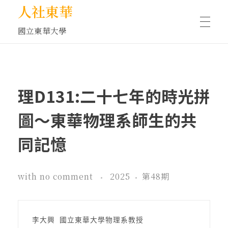
人社東華
國立東華大學
人物訪談/側寫
理D131:二十七年的時光拼
藝文空間
圖～東華物理系師生的共
同記憶
文化沙龍
with
no comment
2025
第48期
全球視野
李大興 國立東華大學物理系教授