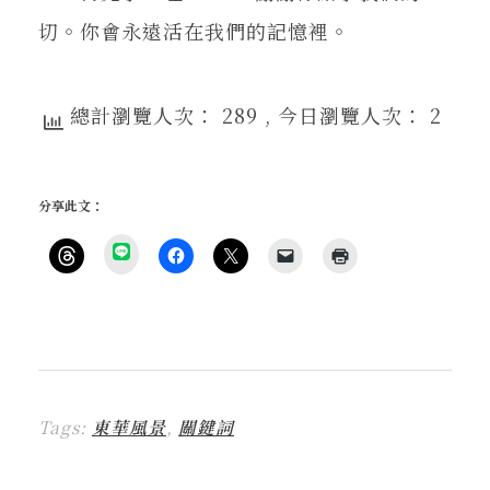
切。你會永遠活在我們的記憶裡。
總計瀏覽人次： 289
, 今日瀏覽人次： 2
分享此文：
分
享
按
按
按
按
點
到
一
一
一
一
這
L
下
下
下
下
裡
I
即
以
即
即
列
N
可
分
可
可
印
E
分
享
分
以
(
(
享
至
享
電
在
在
到
F
至
子
新
新
T
a
X
郵
視
視
h
c
(
件
窗
窗
r
e
在
傳
中
中
Tags:
東華風景
,
關鍵詞
e
b
新
送
開
開
a
o
視
連
啟
啟
d
o
窗
結
)
)
s
k
中
給
(
(
開
朋