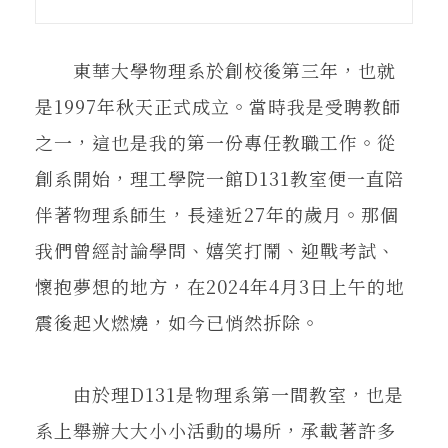
在地實踐
東華大學物理系於創校後第三年，也就
關鍵詞
是1997年秋天正式成立。當時我是受聘教師
之一，這也是我的第一份專任教職工作。從
書評書介
創系開始，理工學院一館D131教室便一直陪
伴著物理系師生，長達近27年的歲月。那個
我們曾經討論學問、嬉笑打鬧、迎戰考試、
東華風景
懷抱夢想的地方，在2024年4月3日上午的地
震後起火燃燒，如今已悄然拆除。
由於理D131是物理系第一間教室，也是
系上舉辦大大小小活動的場所，承載著許多