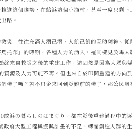
步推進這個趨勢，在蛤浜這個小漁村，甚至一度只剩下
找出路。
救災，往往充滿人溺己溺、人飢己飢的互助精神。從
害烏托邦」的時期，各種人力的湧入，這同樣見於馬太
戰始終來自救災之後的重建工作，這固然是因為大眾與
入的資源及人力可能不再。但也來自於叩問重建的方向
那個樣子嗎？若不只企求回到災難前的樣子，那公民與
0或浜の暮らしのはまぐり，都在災後重建過程中的
災後政府大型工程與振興計畫的不足，轉而創造人群的