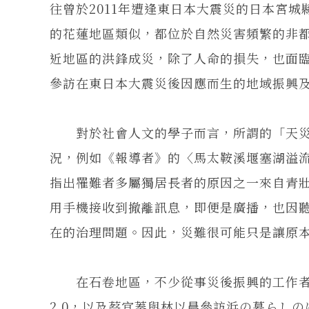
往曾於2011年遭逢東日本大震災的日本宮
的花蓮地區類似，都位於自然災害頻繁的非
近地區的洪鋒成災，除了人命的損失，也面
參訪在東日本大震災後因應而生的地域振興
對於社會人文的學子而言，所謂的「天災
況，例如《報導者》的〈馬太鞍溪堰塞湖溢流
指出罹難者多屬獨居長者的原因之一來自青
用手機接收到撤離訊息，即便是廣播，也因
在的治理問題。因此，災難很可能只是讓原
在石卷地區，不少從事災後振興的工作者
2.0，以及蔡宜蓁與林以晨參訪浜の暮らし