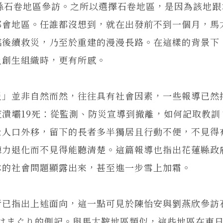
城縣石卷地區參訪。之所以選擇石卷地區，是因為該地跟
都會地區。任誰都沒想到，就在出發前不到一個月，馬
臨後續救災，乃至於重建的漫漫長路。在這樣的背景下
及創生組織時，更有所感。
」並非自然而然，往往具有社會因素，一些報導已然
潰壩19死：從監測、防災宣導到撤離，如何記取教訓
壯人口外移，留下的長者多半獨居且行動不便，不見得
聽力退化而不見得能聽清楚。這篇報導也指出花蓮縣政
本的社會問題顯露出來，甚至進一步雪上加霜。
已指出上述面向，這一點可見於陳怡安與劉燕欣參訪
のはまぐり的側記。與馬太鞍地區類似，這些地區在東