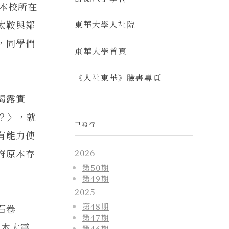
本校所在
太鞍與鄰
東華大學人社院
，同學們
東華大學首頁
《人社東華》臉書專頁
揭露實
？〉，就
已發行
有能力使
府原本存
2026
第50期
第49期
2025
第48期
石卷
第47期
日本大震
第46期