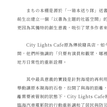
まちの本棚是源於「一箱本送り隊」送書
萌生出建立一個「以書為主題的社區空間」
更因為其獨特的創生意義，吸引了眾多作者
City Lights Cafe原為傳統寢具
間，他們所強調的「只要有演員和觀眾，哪
地方日常性的重新詮釋。
其中最具意義的實踐是針對海堤的再利用
舉動讓原本親海的石卷，拉開了與海的距離，造
離需要被管制的狀態下，City Lights 
臨海汽車電影院的行動重新調和了居民與防