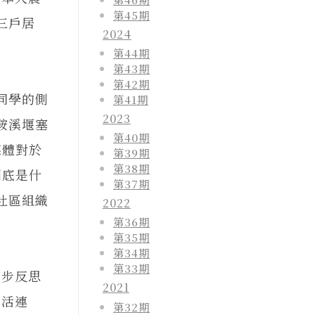
第45期
三戶居
2024
第44期
第43期
第42期
同學的側
第41期
2023
鞍溪堰塞
第40期
媒體對於
第39期
第38期
到底是什
第37期
社區組織
2022
第36期
第35期
第34期
第33期
逐步反思
2021
生活連
第32期