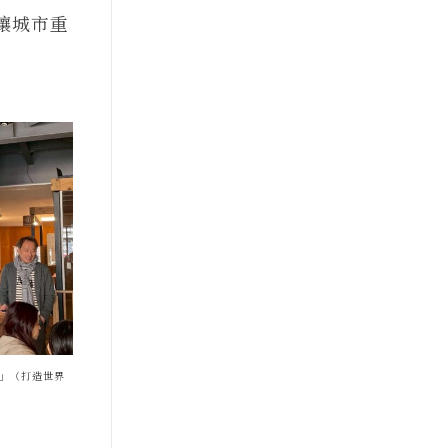
讓城市重
う」（打造世界