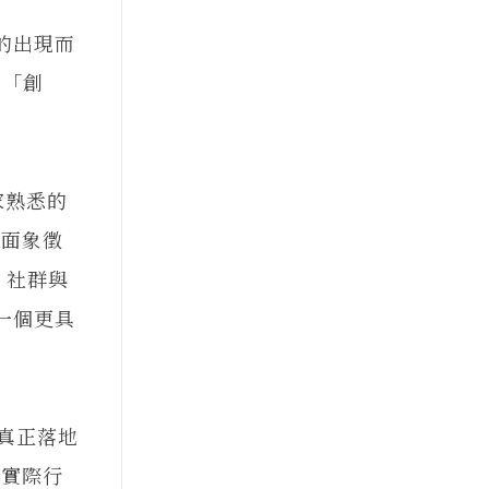
的出現而
的「創
家熟悉的
A面象徵
、社群與
一個更具
真正落地
等實際行