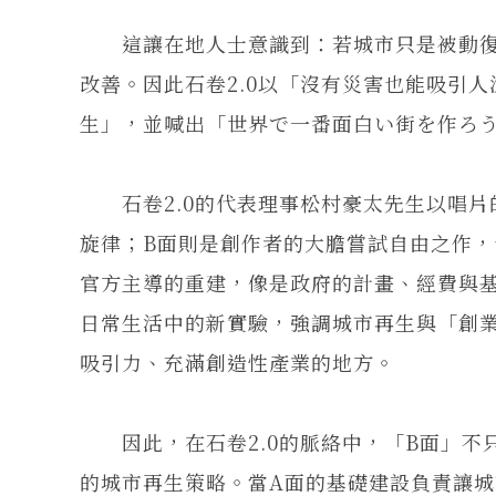
這讓在地人士意識到：若城市只是被動復
改善。因此石卷2.0以「沒有災害也能吸引
生」，並喊出「世界で一番面白い街を作ろ
石卷2.0的代表理事松村豪太先生以唱片
旋律；B面則是創作者的大膽嘗試自由之作，
官方主導的重建，像是政府的計畫、經費與
日常生活中的新實驗，強調城市再生與「創
吸引力、充滿創造性產業的地方。
因此，在石卷2.0的脈絡中，「B面」不
的城市再生策略。當A面的基礎建設負責讓城