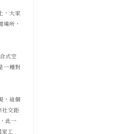
上，大家
閒場所，
複合式空
是一種對
現，這個
際社交距
影，此一
國家工