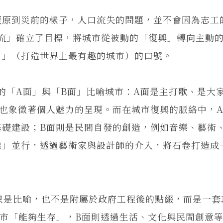
原到災前的樣子，人口流失的問題，並不會因為志工
人流」確立了目標，將城市從被動的「復興」轉向主動
う」（打造世界上最有趣的城市）的口號。
的「A面」與「B面」比喻城市：A面是主打歌、是大
也象徵著個人魅力的呈現。而在城市復興的脈絡中，
基礎建設；B面則是民間自發的創造，例如音樂、藝術
業」並行，透過藝術家與設計師的介入，將石卷打造成
只是比喻，也不是附屬於政府工程後的點綴，而是一套
市「能夠生存」，B面則透過生活、文化與民間創意