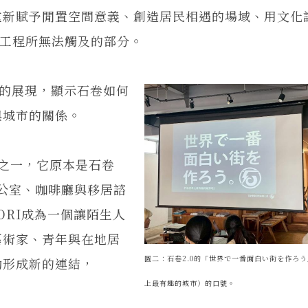
重新賦予閒置空間意義、創造居民相遇的場域、用文化
面工程所無法觸及的部分。
的展現，顯示石卷如何
與城市的關係。
間之一，它原本是石卷
辦公室、咖啡廳與移居諮
ORI成為一個讓陌生人
藝術家、青年與在地居
圖二：石卷2.0的「世界で一番面白い街を作ろ
動形成新的連結，
上最有趣的城市）的口號。