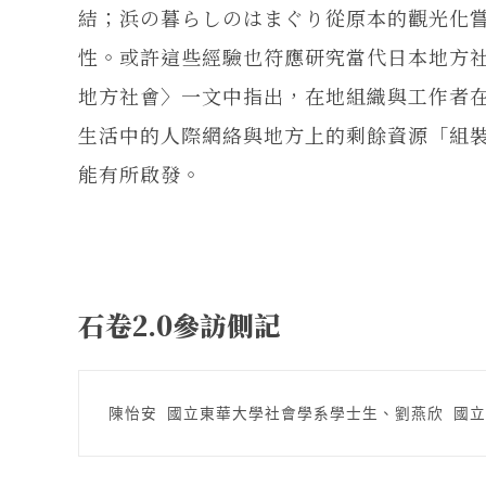
結；浜の暮らしのはまぐり從原本的觀光化
性。或許這些經驗也符應研究當代日本地方
地方社會〉一文中指出，在地組織與工作者
生活中的人際網絡與地方上的剩餘資源「組裝」
能有所啟發。
石卷2.0參訪側記
陳怡安 國立東華大學社會學系學士生、劉燕欣 國