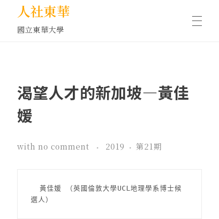
人社東華
國立東華大學
人物訪談/側寫
渴望人才的新加坡—黃佳
藝文空間
媛
文化沙龍
with
no comment
2019
第21期
全球視野
  黃佳媛 （英國倫敦大學UCL地理學系博士候
選人）