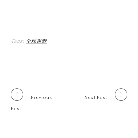
一
一
一
一
這
L
下
下
下
下
裡
I
即
以
即
即
列
N
可
分
可
可
印
E
分
享
分
以
(
(
享
至
享
電
在
在
到
F
至
子
新
新
T
a
X
郵
視
視
h
c
(
件
窗
窗
r
e
在
傳
中
中
Tags:
全球視野
e
b
新
送
開
開
a
o
視
連
啟
啟
d
o
窗
結
)
)
s
k
中
給
(
(
開
朋
在
在
啟
友
新
新
)
(
視
視
在
窗
窗
新
中
中
視
開
開
窗
啟
啟
中
)
)
開
啟
Previous
Next Post
)
Post