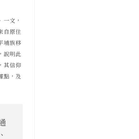
〉一文，
來自原住
平埔族移
，說明此
，其信仰
據點，及
通
、