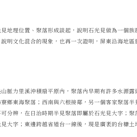
光見地理位置、聚落形成談起，說明石光見做為一個族
，說明文化混合的現象，也再一次證明，屏東沿海地區
央山脈力里溪沖積扇平原內，聚落內早期有許多水源露
枋寮鄉東海聚落；西南與六根接鄰，另一個客家聚落半
不可分辨，在日治時期半見聚落即屬於石光見大字；聚
光見大字；東邊跨越省道台一線後，現是廣袤的台糖土