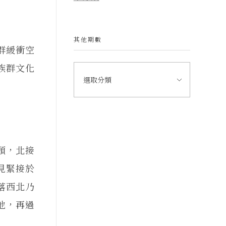
其他期數
群緩衝空
族群文化
頭，北接
見緊接於
落西北乃
地，再過