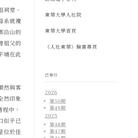
祖祠堂、
東華大學人社院
母系就複
東華大學首頁
鄉沿山的
曾祖父的
《人社東華》臉書專頁
平埔在此
已發行
顯然與客
2026
全然印象
第50期
第49期
過程中，
2025
口似乎已
第48期
第47期
是位於佳
第46期