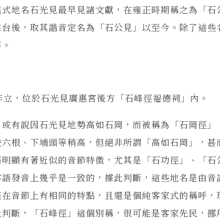
漢式地名石光見最早見諸文獻，在雍正時期稱之為「石
來台後，取其諧音定名為「石公見」以至今。除了這些
等。
71年立，位於石光見廣惠宮後方「石峰徑福德祠」內。
。或有說因石光見地勢高如石岡，而被稱為「石岡徑」
較六根、下埔頭等稍高，但絕非所謂「高如石岡」，甚
語明顯有著近似的音節特徵，尤其是「石功徑」、「石
客語發音上幾乎是一致的，據此判斷，這些地名是由音
僅在音節上有相同的特點，且還是個純客家式的稱呼，
此判斷，「石峰徑」這個別稱，很可能是客家先民，挪