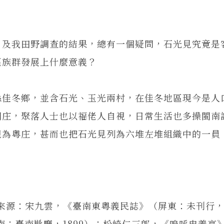
，及我田野調查的結果，總有一個疑問，石光見究竟是
區族群發展上什麼意義？
縣佳冬鄉，並含石光、玉光兩村，在佳冬地區現今是人
閩庄，聚落人士也以福佬人自視，日常生活也多操閩南
視為粵庄，甚而也把石光見列為六堆左堆組織中的一員
來源：宋九雲，《臺南東粵義民誌》（屏東：未刊行
南：臺南縣廳，1899）；松崎仁三郎，《嗚呼忠義亭