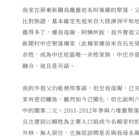
我家在屏東新園烏龍舊地名叫後廍的聚落，
比對族譜，基本確定先祖來自大陸漳洲平和
雜得多了，據我母親、阿姨所說，我外曾祖
新開村中庄聚落楊家（此楊家據信來自石光
余姓，成為中庄地區唯一余姓家族，中庄亦
融合，這且是另話。
我的外祖父仍能使用客語，但至我母親，已
家有密切關係，雖然如今已閩化，但也說明
中的閩客二元。2011-2012年參與六堆
且注意到以賴姓為主要人口組成今名賴家村
外移，無人居住，也無從訪問是否與我母系