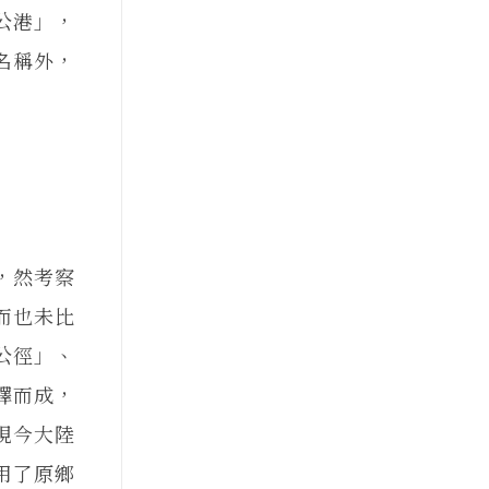
公港」，
名稱外，
，然考察
而也未比
公徑」、
譯而成，
現今大陸
用了原鄉