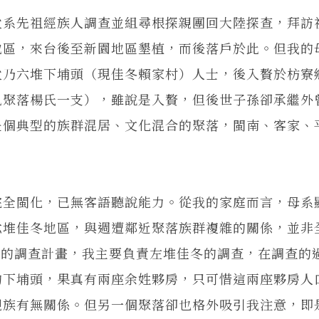
父系先祖經族人調查並組尋根探親團回大陸探查，拜訪
地區，來台後至新園地區墾植，而後落戶於此。但我的
父乃六堆下埔頭（現佳冬賴家村）人士，後入贅於枋寮
見聚落楊氏一支），雖說是入贅，但後世子孫卻承繼外
是個典型的族群混居、文化混合的聚落，閩南、客家、
完全閩化，已無客語聽說能力。從我的家庭而言，母系
六堆佳冬地區，與週遭鄰近聚落族群複雜的關係，並非
舊聚落的調查計畫，我主要負責左堆佳冬的調查，在調查的
的下埔頭，果真有兩座余姓夥房，只可惜這兩座夥房人
親族有無關係。但另一個聚落卻也格外吸引我注意，即