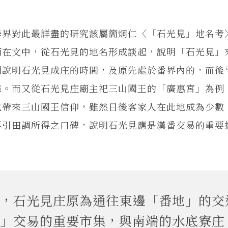
學界對此最詳盡的研究該屬簡炯仁〈「石光見」地名考
簡在文中，從石光見的地名形成談起，說明「石光見」
圖說明石光見成庄的時間，及原先處於番界內的，而後
態。而又從石光見庄廟主祀三山國王的「廣惠宮」為例
也帶來三山國王信仰，雖然日後客家人在此地成為少數
再引田調所得之口碑，說明石光見應是漢番交易的重要
，石光見庄原為通往東邊「番地」的交
」交易的重要市集，與南端的水底寮庄