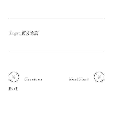
一
一
一
一
這
L
下
下
下
下
裡
I
即
以
即
即
列
N
可
分
可
可
印
E
分
享
分
以
(
(
享
至
享
電
在
在
到
F
至
子
新
新
T
a
X
郵
視
視
h
c
(
件
窗
窗
r
e
在
傳
中
中
Tags:
藝文空間
e
b
新
送
開
開
a
o
視
連
啟
啟
d
o
窗
結
)
)
s
k
中
給
(
(
開
朋
在
在
啟
友
新
新
)
(
視
視
在
窗
窗
新
中
中
視
開
開
窗
啟
啟
中
)
)
開
啟
Previous
Next Post
)
Post