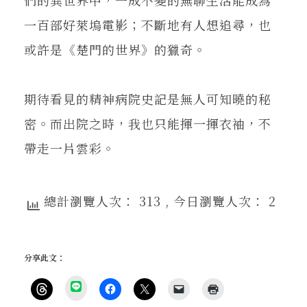
一百部好萊塢電影；不斷地有人想追尋，也
或許是《楚門的世界》的獵奇。
期待看見的精神病院史記是無人可知曉的秘
密。而出院之時，我也只能揮一揮衣袖，不
帶走一片雲彩。
總計瀏覽人次： 313
, 今日瀏覽人次： 2
分享此文：
分
享
按
按
按
按
點
到