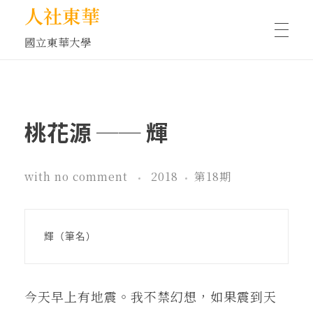
人社東華
國立東華大學
人物訪談/側寫
桃花源 ── 輝
藝文空間
with
no comment
2018
第18期
文化沙龍
輝（筆名）
全球視野
今天早上有地震。我不禁幻想，如果震到天