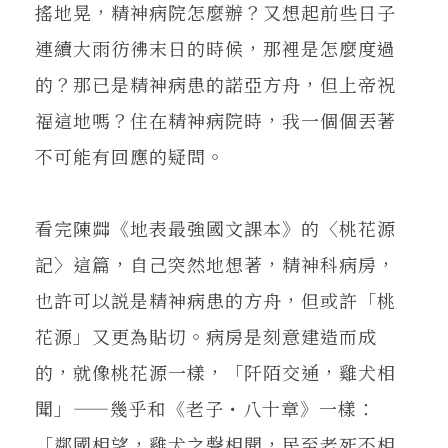
在地實踐
搖地晃，精神病院怎麼辦？又想起前些日子
連續大雨彷彿末日的時候，那裡是怎麼度過
的？那已是精神病患的諾亞方舟，但上帝祝
關鍵詞
福這地嗎？住在精神病院時，我一個個丟著
不可能有回應的疑問。
書評書介
看完陳茻《地表最強國文課本》的〈桃花源
東華風景
記〉這篇，自己突然地想著，精神科病房，
也許可以説是精神病患的方舟，但或許「桃
花源」又更為貼切。病房是刻意建造而成
的，就像桃花源一樣，「阡陌交通，雞犬相
聞」——幾乎和《老子・八十章》一樣：
「鄰國相望，雞犬之聲相聞，民至老死不相