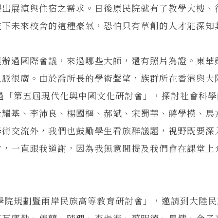
提出展演與住宿之需求。日後原民院就有了教學大樓、
畫下未來校舍的這種豪氣，恐怕只有草創的人才能深知
裡辦過國際會議，來過哪些大師，還有照片為證。東華
人脈很廣。由於喬所長的學術聲望，族群所在香港與大
辦過「第五屆現代化與中國文化研討會」，探討社會科
金耀基、李沛良、楊國樞、郝斌、宋蜀華、蔣學模、馬
學術交流外，我們也鼓勵學生看族群議題，視野既要深
會，一直跟我道謝，因為我無意間提及我們會在課堂上
族學院規劃暨兩岸民族高等教育研討會」，邀請到大陸
塔瓦庫勒、俸蘭、陳理、李步海、蔡明德、馬健、金子