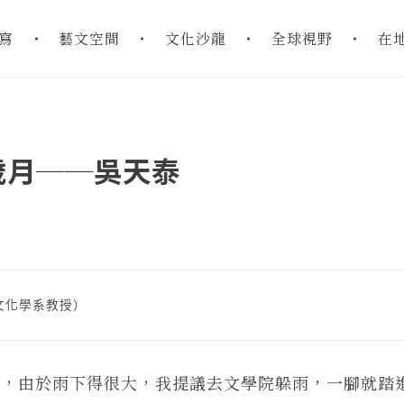
寫
藝文空間
文化沙龍
全球視野
在
歲月──吳天泰
文化學系教授）
散步，由於雨下得很大，我提議去文學院躲雨，一腳就踏