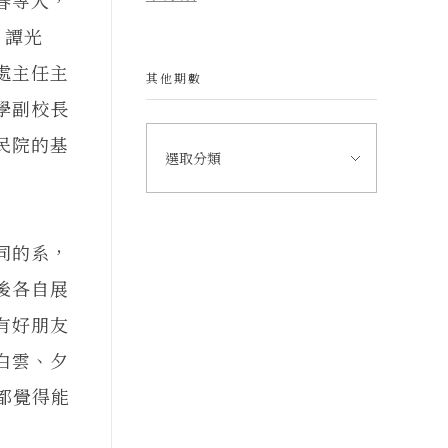
、譚光
處主任主
其他期數
學副校長
民院的基
同的系，
後各自展
有好朋友
白雲、夕
都覺得能