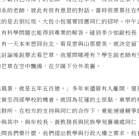
同系的老師，彼此有很有意思的對話。當時很羨慕住在
尬的是去倒垃圾，大包小包還要回應同仁的招呼。中午
，有科學問題也能得到專業的解答。碰到李少如副校長
，有一天本來想回台北，看見雲與山那麼美，就決定留
我討論後說要去看芒草，我還問哪裡有？學生說老師有
的芒草在空中飄揚，在夕陽下分外美麗。
與風景，就是五年五百億。」多年來儘管有人離開，還
放棄至西部學校的機會。就因為花蓮的土很黏，東華的
族群所，在校方的支持與同仁的合作下，竟能通過競爭
參與其中，與牟校長、黃教務長與民族學苑籌備處同仁
長問我們要什麼，我們提出教學與行政大樓之需求，校