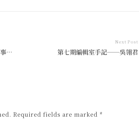
Next Post
花蓮喜事──台灣嫁娶百年文化故事──邱于霖撰、彭衍綸整理
第七期編輯室手記──吳翎君
hed. Required fields are marked *