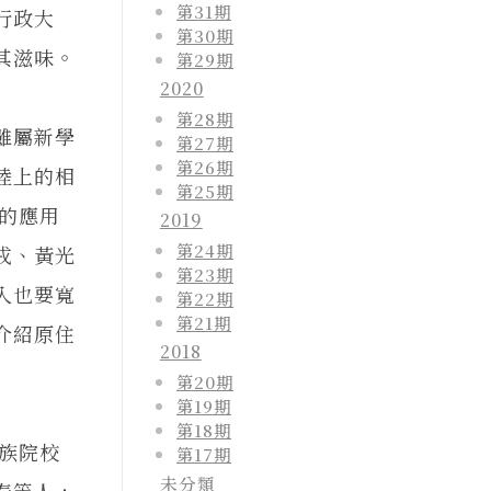
第31期
行政大
第30期
其滋味。
第29期
2020
第28期
雖屬新學
第27期
第26期
陸上的相
第25期
學的應用
2019
第24期
戎、黃光
第23期
入也要寬
第22期
第21期
介紹原住
2018
第20期
第19期
第18期
民族院校
第17期
未分類
春等人，