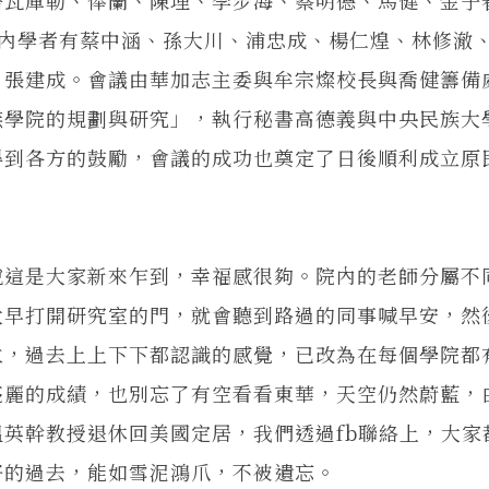
omas。國內學者有蔡中涵、孫大川、浦忠成、楊仁煌、林修澈
、張建成。會議由華加志主委與牟宗燦校長與喬健籌備
族學院的規劃與研究」，執行秘書高德義與中央民族大
得到各方的鼓勵，會議的成功也奠定了日後順利成立原
說這是大家新來乍到，幸福感很夠。院內的老師分屬不
大早打開研究室的門，就會聽到路過的同事喊早安，然
立，過去上上下下都認識的感覺，已改為在每個學院都
亮麗的成績，也別忘了有空看看東華，天空仍然蔚藍，
英幹教授退休回美國定居，我們透過fb聯絡上，大家
好的過去，能如雪泥鴻爪，不被遺忘。