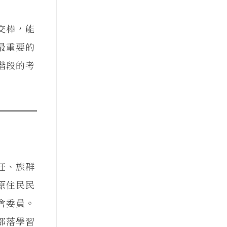
交棒，能
最重要的
階段的考
任、族群
原住民民
會委員。
部落學習