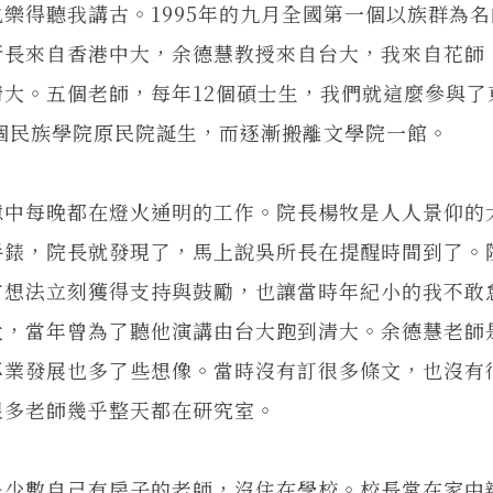
樂得聽我講古。1995年的九月全國第一個以族群為
所長來自香港中大，余德慧教授來自台大，我來自花師
大。五個老師，每年12個碩士生，我們就這麼參與了
一個民族學院原民院誕生，而逐漸搬離文學院一館。
憶中每晚都在燈火通明的工作。院長楊牧是人人景仰的
手錶，院長就發現了，馬上說吳所長在提醒時間到了。
有想法立刻獲得支持與鼓勵，也讓當時年紀小的我不敢
大，當年曾為了聽他演講由台大跑到清大。余德慧老師
專業發展也多了些想像。當時沒有訂很多條文，也沒有
很多老師幾乎整天都在研究室。
是少數自己有房子的老師，沒住在學校。校長常在家中