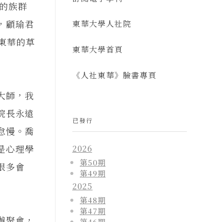
名的族群
，顧瑜君
東華大學人社院
東華的草
東華大學首頁
《人社東華》臉書專頁
大師，我
院長永遠
已發行
怠慢。喬
是心理學
2026
第50期
很多會
第49期
2025
第48期
第47期
辦聚會，
第46期