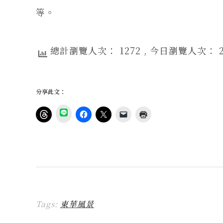
等。
總計瀏覽人次： 1272
, 今日瀏覽人次： 
分享此文：
分
享
按
按
按
按
點
到
一
一
一
一
這
L
下
下
下
下
裡
I
即
以
即
即
列
N
可
分
可
可
印
E
分
享
分
以
(
(
享
至
享
電
在
在
到
F
至
子
新
新
T
a
X
郵
視
視
h
c
(
件
窗
窗
r
e
在
傳
中
中
e
b
新
送
開
開
a
o
視
連
啟
啟
Tags:
東華風景
d
o
窗
結
)
)
s
k
中
給
(
(
開
朋