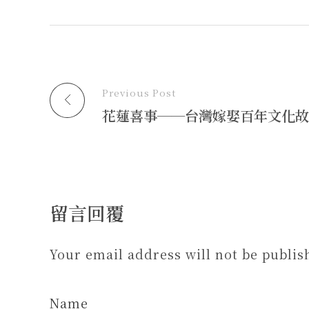
在
在
啟
友
新
新
)
(
視
視
在
窗
窗
新
中
中
視
開
開
窗
啟
啟
中
)
)
開
啟
)
Previous Post
留言回覆
Your email address will not be publis
Name