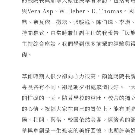
與Vera Asp、W. Heber、D. Th
鼎、帝瓦依．撒耘、張駿逸、陳伯璋、李瑛
持開幕式，由當時兼任副主任的我報告「民
主持綜合座談。我們學到很多前輩的經驗與
礎。
草創時期人很少卻向心力很高，顏崑陽院長
專長各有不同，卻是朝夕相處感情很好。一
開忙碌的一天。隨著學校的茁壯，校舍的獨
的心情。祝福大家在自己的崗位上，能有更
陽、花開、葉落，校園依然美麗。經濟系的溫
參與草創是一生難忘的美好回憶。也期許美