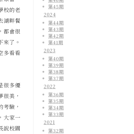
第45期
學校的老
2024
去湖畔餐
第44期
第43期
，都會很
第42期
下來了。
第41期
2023
空多看看
第40期
第39期
第38期
第37期
是很多優
2022
第36期
夢很美，
第35期
的考驗，
第34期
第33期
，大家一
2021
長說校園
第32期