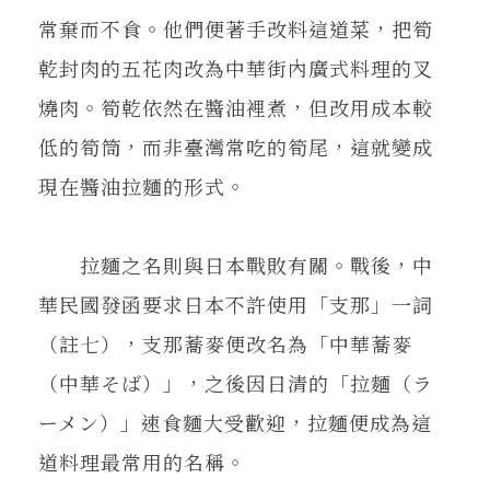
常棄而不食。他們便著手改料這道菜，把筍
乾封肉的五花肉改為中華街內廣式料理的叉
燒肉。筍乾依然在醬油裡煮，但改用成本較
低的筍筒，而非臺灣常吃的筍尾，這就變成
現在醬油拉麵的形式。
拉麵之名則與日本戰敗有關。戰後，中
華民國發函要求日本不許使用「支那」一詞
（註七），支那蕎麥便改名為「中華蕎麥
（中華そば）」，之後因日清的「拉麵（ラ
ーメン）」速食麵大受歡迎，拉麵便成為這
道料理最常用的名稱。