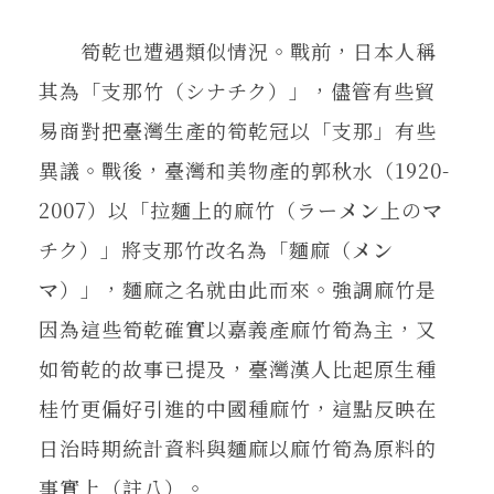
筍乾也遭遇類似情況。戰前，日本人稱
其為「支那竹（シナチク）」，儘管有些貿
易商對把臺灣生產的筍乾冠以「支那」有些
異議。戰後，臺灣和美物產的郭秋水（1920-
2007）以「拉麵上的麻竹（ラー
メン
上の
マ
チク）」將支那竹改名為「麵麻（
メン
マ
）」，麵麻之名就由此而來。強調麻竹是
因為這些筍乾確實以嘉義產麻竹筍為主，又
如筍乾的故事已提及，臺灣漢人比起原生種
桂竹更偏好引進的中國種麻竹，這點反映在
日治時期統計資料與麵麻以麻竹筍為原料的
事實上（註八）。