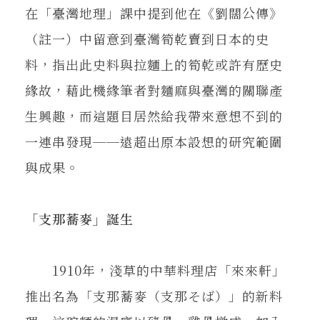
在「臺灣地理」課中提到他在《劉闊公傳》
（註一）中留意到臺灣筍乾賣到日本的史
料，指出此史料與拉麵上的筍乾或許有歷史
緣故，藉此機緣筆者對麵麻與臺灣的關聯產
生興趣，而這題目居然給我帶來意想不到的
一連串發現──遠超出原本設想的研究範圍
與成果。
「支那蕎麥」誕生
1910年，淺草的中華料理店「來來軒」
推出名為「支那蕎麥（支那そば）」的新料