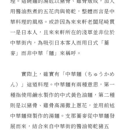
理。這碗麵的湯底以豬骨、雞骨燉成，加入
用醬油熬煮的五花肉與筍乾，整體而言是中
華料理的風格。或許因為來來軒老闆尾崎貫
一是日本人，且來來軒所在的淺草並非位於
中華街內，為吸引日本客人而用日式「蕎
麥」而非中華「麵」來稱呼。
實際上，確實有「中華麵（ちゅうかめ
ん）」這道料理。中華麵有兩種意思，第一
種指使用鹼水製作的中式黃色油麵，第二種
則是以豬骨、雞骨高湯撒上蔥花，並用前述
中華麵條製作的湯麵。支那蕎麥從中華麵發
展而來，結合來自中華街的醬油筍乾豬五