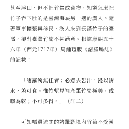
甚至浮田，但不把竹當成食物，知道怎麼把
竹子吞下肚的是臺灣海峽另一邊的漢人。隨
著軍事擴張與移民，漢人來到長滿竹子的臺
灣，卻對臺灣竹筍不甚滿意。根據康熙五十
六年（西元1717年）周鍾瑄版《諸羅縣誌》
的記載：
「
諸羅筍無佳者；必煮去苦汁，浸以清
水，差可食。惟竹塹岸裡產筀竹筍極美，或
曬為乾；不可多得。
」（註二）
可知幅員遼闊的諸羅縣境內竹筍不受漢