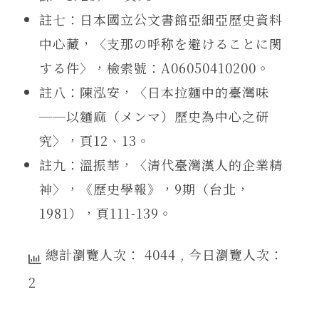
註七：日本國立公文書館亞細亞歷史資料
中心藏，〈支那の呼称を避けることに関
する件〉，檢索號：A06050410200。
註八：陳泓安，〈日本拉麵中的臺灣味
──以麵麻（メンマ）歷史為中心之研
究〉，頁12、13。
註九：溫振華，〈清代臺灣漢人的企業精
神〉，《歷史學報》，9期（台北，
1981），頁111-139。
總計瀏覽人次： 4044
, 今日瀏覽人次：
2