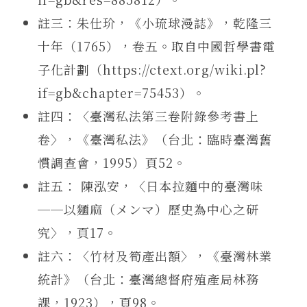
註三：朱仕玠，《小琉球漫誌》，乾隆三
十年（1765），卷五。取自中國哲學書電
子化計劃（https://ctext.org/wiki.pl?
if=gb&chapter=75453）。
註四：〈臺灣私法第三卷附錄參考書上
卷〉，《臺灣私法》（台北：臨時臺灣舊
慣調查會，1995）頁52。
註五： 陳泓安，〈日本拉麵中的臺灣味
──以麵麻（メンマ）歷史為中心之研
究〉，頁17。
註六：〈竹材及筍產出額〉，《臺灣林業
統計》（台北：臺灣總督府殖產局林務
課，1923），頁98。