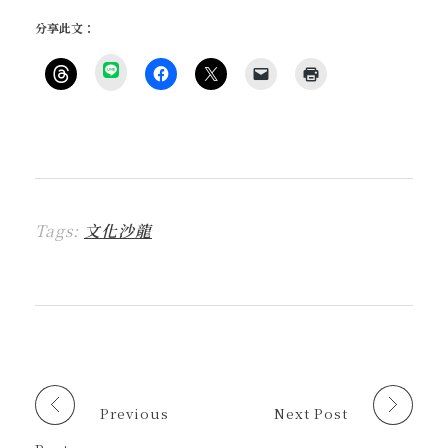
分享此文：
分
享
按
按
按
按
點
到
一
一
一
一
這
L
下
下
下
下
裡
I
即
以
即
即
列
N
可
分
可
可
印
E
分
享
分
以
(
(
享
至
享
電
在
在
到
F
至
子
新
新
T
a
X
郵
視
視
h
c
(
件
窗
窗
r
e
在
傳
中
中
Tags:
文化沙龍
e
b
新
送
開
開
a
o
視
連
啟
啟
d
o
窗
結
)
)
s
k
中
給
(
(
開
朋
在
在
啟
友
新
新
)
(
視
視
在
窗
窗
新
中
中
視
開
開
窗
啟
啟
中
)
)
開
啟
Previous
Next Post
)