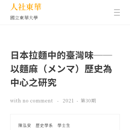
人社東華
國立東華大學
人物訪談/側寫
日本拉麵中的臺灣味──
藝文空間
以麵麻（メンマ）歷史為
中心之研究
文化沙龍
with
no comment
2021
第30期
全球視野
陳泓安　歷史學系　學士生