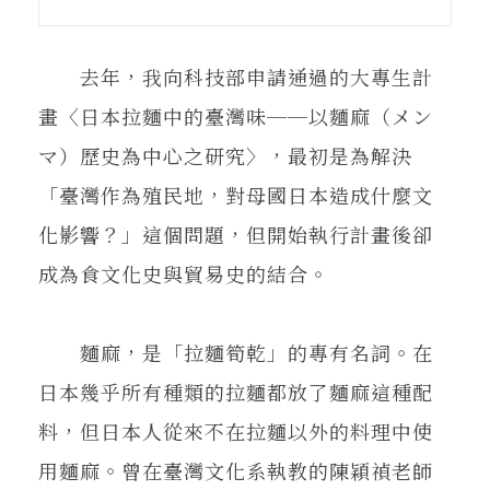
在地實踐
去年，我向科技部申請通過的大專生計
關鍵詞
畫〈日本拉麵中的臺灣味──以麵麻（メン
マ）歷史為中心之研究〉，最初是為解決
書評書介
「臺灣作為殖民地，對母國日本造成什麼文
化影響？」這個問題，但開始執行計畫後卻
成為食文化史與貿易史的結合。
東華風景
麵麻，是「拉麵筍乾」的專有名詞。在
日本幾乎所有種類的拉麵都放了麵麻這種配
料，但日本人從來不在拉麵以外的料理中使
用麵麻。曾在臺灣文化系執教的陳穎禎老師