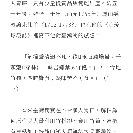
人青睞，只有少量優質品與筍乾出產。約五
十年後，乾隆三十年（西元1765年）鳳山縣
教諭朱仕玠（1712-1773?）也在他的《小琉
球漫誌》裡寫下他對臺灣筍的感想：
「
解籜聲清迥不凡，欲𠫵玉版踐巉岩。千
頭觳觫穿林出，味苦難禁太守饞。」，「台地
竹筍，四時皆有；然味苦不可食。
」（註
三）
看來臺灣筍實在不合漢人胃口，解釋為
何原住民大量利用竹材卻不食用竹筍，連擁
有成熟加工技術的漢人都無法接受臺灣筍，