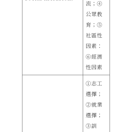
流；④
公眾教
育；⑤
社區性
因素：
⑥經濟
性因素
①志工
選擇；
②就業
選擇；
③訓