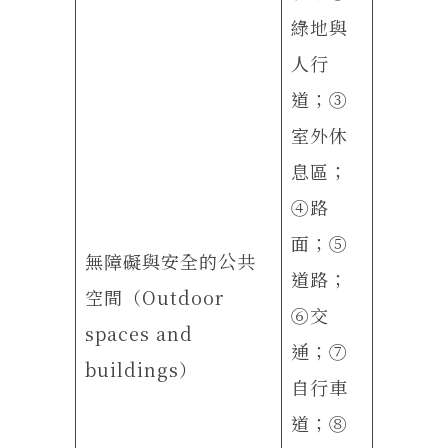
綠地與
人行
道；③
室外休
息區；
④路
面；⑤
無障礙與安全的公共
道路；
空間（Outdoor
⑥交
spaces and
通；⑦
buildings）
自行車
道；⑧