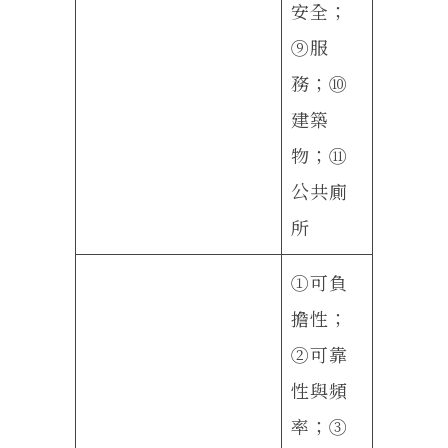
安全；
⑨服
務；⑩
建築
物；⑪
公共廁
所
①可負
擔性；
②可靠
性與頻
率；③