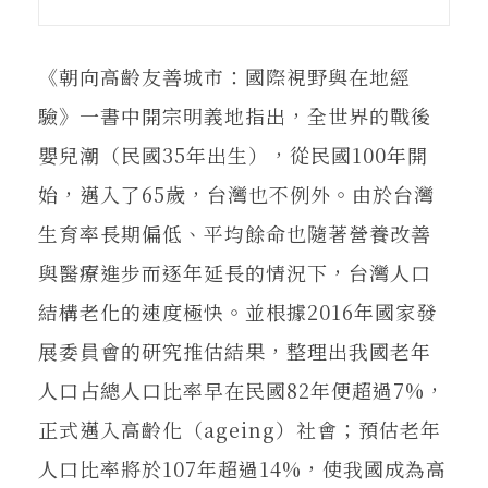
在地實踐
《朝向高齡友善城市：國際視野與在地經
關鍵詞
驗》一書中開宗明義地指出，全世界的戰後
嬰兒潮（民國35年出生），從民國100年開
書評書介
始，邁入了65歲，台灣也不例外。由於台灣
生育率長期偏低、平均餘命也隨著營養改善
與醫療進步而逐年延長的情況下，台灣人口
東華風景
結構老化的速度極快。並根據2016年國家發
展委員會的研究推估結果，整理出我國老年
人口占總人口比率早在民國82年便超過7%，
正式邁入高齡化（ageing）社會；預估老年
人口比率將於107年超過14%，使我國成為高