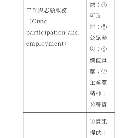
練；④
工作與志願服務
可及
（Civic
性；⑤
participation and
公眾參
employment）
與；⑥
價值貢
獻；⑦
企業家
精神；
⑧薪資
①資訊
提供；