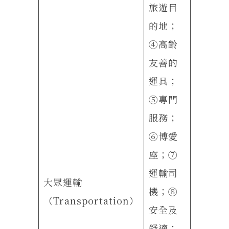
旅遊目
的地；
④高齡
友善的
運具；
⑤專門
服務；
⑥博愛
座；⑦
運輸司
大眾運輸
機；⑧
（Transportation）
安全及
舒適；