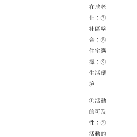
在地老
化；⑦
社區整
合；⑧
住宅選
擇；⑨
生活環
境
①活動
的可及
性；②
活動的