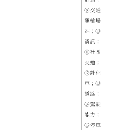
⑨交通
運輸場
站；⑩
資訊；
⑪社區
交通；
⑫計程
車；⑬
道路；
⑭駕駛
能力；
⑮停車