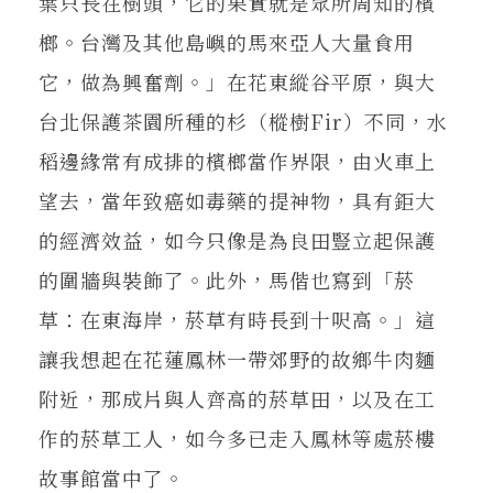
葉只長在樹頭，它的果實就是眾所周知的檳
榔。台灣及其他島嶼的馬來亞人大量食用
它，做為興奮劑。」在花東縱谷平原，與大
台北保護茶園所種的杉（樅樹Fir）不同，水
稻邊緣常有成排的檳榔當作界限，由火車上
望去，當年致癌如毒藥的提神物，具有鉅大
的經濟效益，如今只像是為良田豎立起保護
的圍牆與裝飾了。此外，馬偕也寫到「菸
草：在東海岸，菸草有時長到十呎高。」這
讓我想起在花蓮鳳林一帶郊野的故鄉牛肉麵
附近，那成片與人齊高的菸草田，以及在工
作的菸草工人，如今多已走入鳳林等處菸樓
故事館當中了。