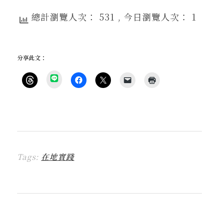
總計瀏覽人次： 531
, 今日瀏覽人次： 1
分享此文：
分
享
按
按
按
按
點
到
一
一
一
一
這
L
下
下
下
下
裡
I
即
以
即
即
列
N
可
分
可
可
印
E
分
享
分
以
(
(
享
至
享
電
在
在
到
F
至
子
新
新
T
a
X
郵
視
視
h
c
(
件
窗
窗
r
e
在
傳
中
中
Tags:
在地實踐
e
b
新
送
開
開
a
o
視
連
啟
啟
d
o
窗
結
)
)
s
k
中
給
(
(
開
朋
在
在
啟
友
新
新
)
(
視
視
在
窗
窗
新
中
中
視