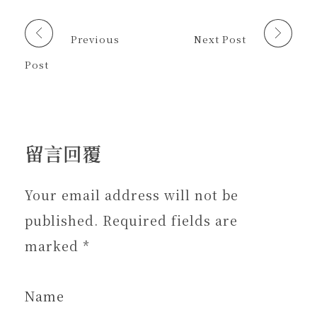
開
開
窗
啟
啟
中
)
)
開
啟
Previous
Next Post
)
Post
留言回覆
Your email address will not be
published. Required fields are
marked *
Name