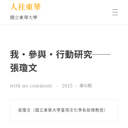
人社東華
國立東華大學
人物訪談/側寫
我‧參與‧行動研究──
藝文空間
張瓊文
文化沙龍
with
no comment
2015
第8期
全球視野
張瓊文（國立東華大學臺灣文化學系助理教授）