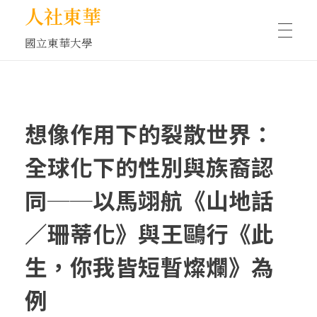
人社東華
國立東華大學
人物訪談/側寫
想像作用下的裂散世界：
藝文空間
全球化下的性別與族裔認
同──以馬翊航《山地話
文化沙龍
／珊蒂化》與王鷗行《此
生，你我皆短暫燦爛》為
全球視野
例