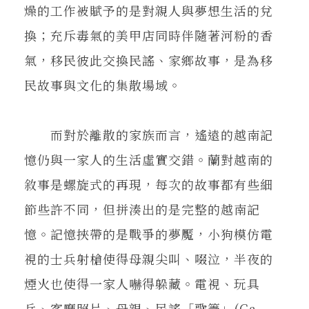
燥的工作被賦予的是對親人與夢想生活的兌
換；充斥毒氣的美甲店同時伴隨著河粉的香
氣，移民彼此交換民謠、家鄉故事，是為移
民故事與文化的集散場域。
而對於離散的家族而言，遙遠的越南記
憶仍與一家人的生活虛實交錯。蘭對越南的
敘事是螺旋式的再現，每次的故事都有些細
節些許不同，但拼湊出的是完整的越南記
憶。記憶挾帶的是戰爭的夢魘，小狗模仿電
視的士兵射槍使得母親尖叫、啜泣，半夜的
煙火也使得一家人嚇得躲藏。電視、玩具
兵、客廳照片、母親、民謠「歌籌」(Ca