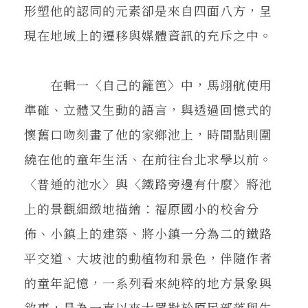
形塑他的認同的元素卻是來自四面八方，呈
現在地域上的遷移與媒體資訊的充斥之中。
在輯一〈自己的籬笆〉中，馬翊航使用
準確、立體又生動的語言，與透過回憶式的
懷舊口吻刻畫了他的家鄉池上，時間點則圍
繞在他的童年生活、在前往台北求學以前。
〈普通的池水〉與〈鐵路旁邊有什麼〉將池
上的景觀細緻地描繪：福原國小的校舍分
佈、小鎮上的建築、將小鎮一分為二的鐵路
平交道、大坡池的動植物和景色，伴隨作者
的童年記憶，一系列看來純粹的地方景象與
敘事，是為一直以來大眾對於原民部落與生