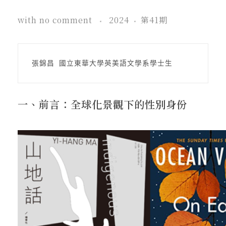
在地實踐
with
no comment
2024
第41期
關鍵詞
張錦昌 國立東華大學英美語文學系學士生
書評書介
一、前言：全球化景觀下的性別身份
東華風景