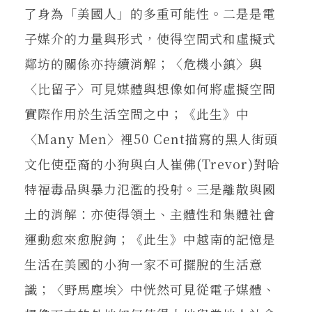
了身為「美國人」的多重可能性。二是是電
子媒介的力量與形式，使得空間式和虛擬式
鄰坊的關係亦持續消解；〈危機小鎮〉與
〈比留子〉可見媒體與想像如何將虛擬空間
實際作用於生活空間之中；《此生》中
〈Many Men〉裡50 Cent描寫的黑人街頭
文化使亞裔的小狗與白人崔佛(Trevor)對哈
特福毒品與暴力氾濫的投射。三是離散與國
土的消解：亦使得領土、主體性和集體社會
運動愈來愈脫鉤；《此生》中越南的記憶是
生活在美國的小狗一家不可擺脫的生活意
識；〈野馬塵埃〉中恍然可見從電子媒體、