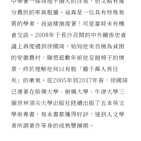
中帶著一絲得理不饒人的洋氣，但又略有幾
分農民的率真粗獷。這真是一位具有特殊氣
質的學者，我這樣揣度著！可是當時未有機
會交談。2008年于長沙召開的中外關係史會
議上再度遇到徐國琦，始知他來自極為貧困
的安徽農村，聯想起數年前他足蹬椅子的情
景，終於理解他何以有股「雖千萬人吾往
矣」的豪氣。從2005年到2017年春，徐國琦
已連著在哈佛大學、劍橋大學、牛津大學三
個世界頂尖大學出版社陸續出版了五本英文
學術專書，每本書都獲得好評，達到人文學
者所謂著作等身的成熟豐饒期。