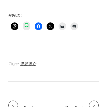
分享此文：
分
享
按
按
按
按
點
到
一
一
一
一
這
L
下
下
下
下
裡
I
即
以
即
即
列
N
可
分
可
可
印
E
分
享
分
以
(
(
享
至
享
電
在
在
到
F
至
子
新
新
T
a
X
郵
視
視
h
c
(
件
窗
窗
r
e
在
傳
中
中
Tags:
書評書介
e
b
新
送
開
開
a
o
視
連
啟
啟
d
o
窗
結
)
)
s
k
中
給
(
(
開
朋
在
在
啟
友
新
新
)
(
視
視
在
窗
窗
新
中
中
視
開
開
窗
啟
啟
中
)
)
開
啟