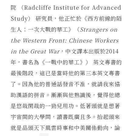
院 （Radcliffe Institute for Advanced
Study） 研究員，他正忙於《西方前線的陌
生人：一次大戰的華工》（
Strangers on
the Western Front: Chinese Workers
in the Great War
，中文譯本出版於2014
年，書名為《一戰中的華工》） 英文專書的
最後階段，這已是當時他的第三本英文專書
了。因為他的普通話發音不准，就請我來協
助漢語的拼音。漸漸與他熟識後，覺得他總
是悠哉閑哉的一勁兒用功。低著頭就是想著
宇宙間的大學問，讀書既廣且多。抬起頭來
就是品頭天下風雲時事和中美關係動向，論