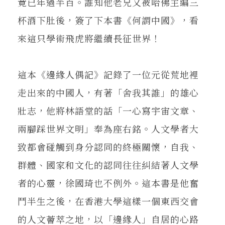
竟已年過半百。誰知他老兄又被哈佛主編三
杯酒下肚後，簽了下本書《何謂中國》，看
來這只學術飛虎將繼續長征世界！
這本《邊緣人偶記》記錄了一位元從荒地裡
走出來的中國人，有著「舍我其誰」的雄心
壯志，他將林語堂的話「一心寫宇宙文章、
兩腳踩世界文明」奉為座右銘。人文學者大
致都會碰觸到身分認同的終極關懷，自我、
群體、國家和文化的認同往往糾結著人文學
者的心靈，徐國琦也不例外。這本書是他奮
鬥半生之後，在香港大學這樣一個東西交會
的人文薈萃之地，以「邊緣人」自居的心路