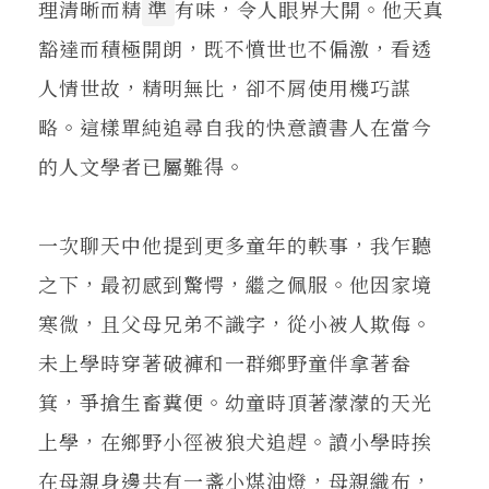
理清晰而精
準
有味，令人眼界大開。他天真
豁達而積極開朗，既不憤世也不偏激，看透
人情世故，精明無比，卻不屑使用機巧謀
略。這樣單純追尋自我的快意讀書人在當今
的人文學者已屬難得。
一次聊天中他提到更多童年的軼事，我乍聽
之下，最初感到驚愕，繼之佩服。他因家境
寒微，且父母兄弟不識字，從小被人欺侮。
未上學時穿著破褲和一群鄉野童伴拿著畚
箕，爭搶生畜糞便。幼童時頂著濛濛的天光
上學，在鄉野小徑被狼犬追趕。讀小學時挨
在母親身邊共有一盞小煤油燈，母親織布，