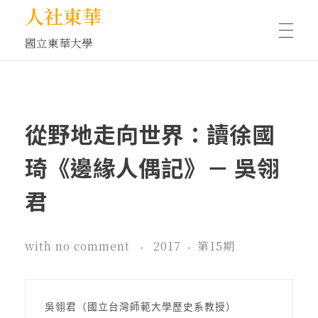
人社東華
國立東華大學
人物訪談/側寫
從野地走向世界：讀徐國
藝文空間
琦《邊緣人偶記》－ 吳翎
君
文化沙龍
with
no comment
2017
第15期
全球視野
吳翎君（國立台灣師範大學歷史系教授）