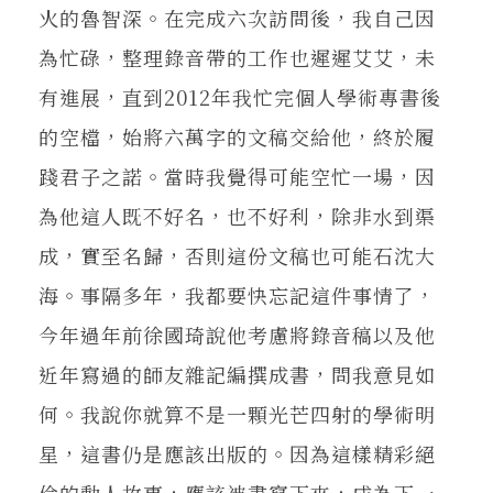
火的魯智深。在完成六次訪問後，我自己因
為忙碌，整理錄音帶的工作也遲遲艾艾，未
有進展，直到2012年我忙完個人學術專書後
的空檔，始將六萬字的文稿交給他，終於履
踐君子之諾。當時我覺得可能空忙一場，因
為他這人既不好名，也不好利，除非水到渠
成，實至名歸，否則這份文稿也可能石沈大
海。事隔多年，我都要快忘記這件事情了，
今年過年前徐國琦說他考慮將錄音稿以及他
近年寫過的師友雜記編撰成書，問我意見如
何。我說你就算不是一顆光芒四射的學術明
星，這書仍是應該出版的。因為這樣精彩絕
倫的動人故事，應該被書寫下來，成為下一