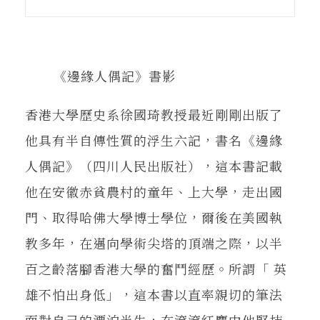
在地實踐
關鍵詞
《邊緣人偶記》書影
香港大學歷史系徐國琦教授最近剛剛出版了
書評書介
他具有半自傳性質的浮生六記，書名《邊緣
人偶記》（四川人民出版社），這本書記載
東華風景
他在安徽赤貧農村的童年、上大學，走出國
門、取得哈佛大學博士學位，爾後在美國執
教多年，在邁向學術尖塔的頂端之際，以半
百之齡落腳香港大學的奮鬥經歷。所謂「 英
雄不怕出身低」，這本書以直率親切的筆法
面對自己的漂泊半生，在滾滾紅塵中他堅持