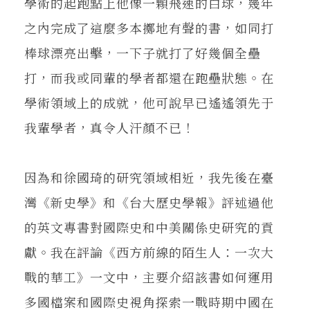
學術的起跑點上他像一顆飛速的白球，幾年
之內完成了這麼多本擲地有聲的書，如同打
棒球漂亮出擊，一下子就打了好幾個全壘
打，而我或同輩的學者都還在跑壘狀態。在
學術領域上的成就，他可說早已遙遙領先于
我輩學者，真令人汗顏不已！
因為和徐國琦的研究領域相近，我先後在臺
灣《新史學》和《台大歷史學報》評述過他
的英文專書對國際史和中美關係史研究的貢
獻。我在評論《西方前線的陌生人：一次大
戰的華工》一文中，主要介紹該書如何運用
多國檔案和國際史視角探索一戰時期中國在