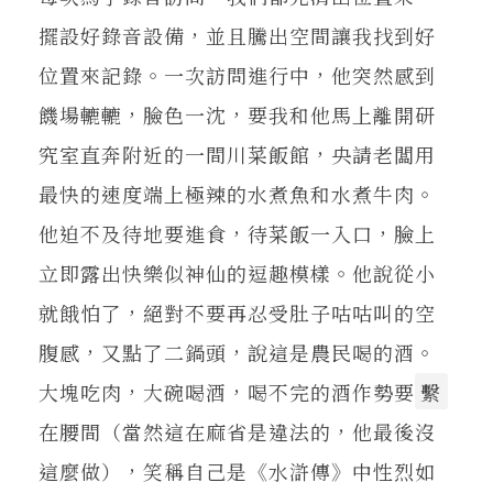
擺設好錄音設備，並且騰出空間讓我找到好
位置來記錄。一次訪問進行中，他突然感到
饑場轆轆，臉色一沈，要我和他馬上離開研
究室直奔附近的一間川菜飯館，央請老闆用
最快的速度端上極辣的水煮魚和水煮牛肉。
他迫不及待地要進食，待菜飯一入口，臉上
立即露出快樂似神仙的逗趣模樣。他說從小
就餓怕了，絕對不要再忍受肚子咕咕叫的空
腹感，又點了二鍋頭，說這是農民喝的酒。
大塊吃肉，大碗喝酒，喝不完的酒作勢要
繫
在腰間（當然這在麻省是違法的，他最後沒
這麼做），笑稱自己是《水滸傳》中性烈如