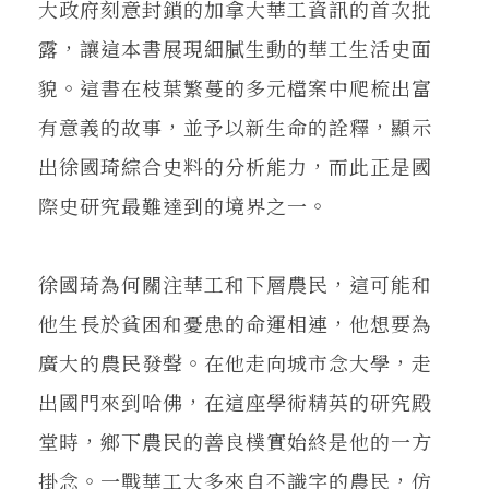
大政府刻意封鎖的加拿大華工資訊的首次批
露，讓這本書展現細膩生動的華工生活史面
貌。這書在枝葉繁蔓的多元檔案中爬梳出富
有意義的故事，並予以新生命的詮釋，顯示
出徐國琦綜合史料的分析能力，而此正是國
際史研究最難達到的境界之一。
徐國琦為何關注華工和下層農民，這可能和
他生長於貧困和憂患的命運相連，他想要為
廣大的農民發聲。在他走向城市念大學，走
出國門來到哈佛，在這座學術精英的研究殿
堂時，鄉下農民的善良樸實始終是他的一方
掛念。一戰華工大多來自不識字的農民，仿