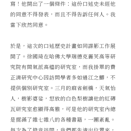
寫！他開出了一個條件：這份口述史未經他
的同意不得發表，而且不得告訴任何人。我
當下欣然同意。
於是，這次的口述歷史計畫如同諜影工作展
開了。徐國琦在哈佛大學瑞德克麗芙高等研
究院有間氣派高檔的研究室，而我掛單的費
正清研究中心因訪問學者多如過江之鯽，不
提供個別研究室。三月的麻省劍橋，天氣怡
人，樹影婆娑，怒放的白色梨樹讓他的紅磚
瓦研究室愈顯得高雅，可是他的研究室內總
是擺滿了雜七雜八的各種書籍，一團紊亂。
每次為了錄音訪問，我們都先清出位置來，