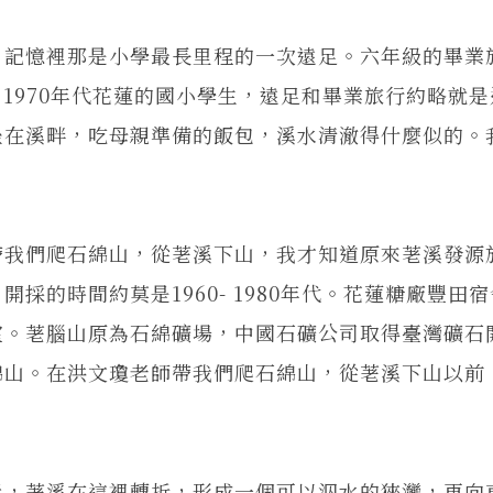
記憶裡那是小學最長里程的一次遠足。六年級的畢業
- 1970年代花蓮的國小學生，遠足和畢業旅行約略就
坐在溪畔，吃母親準備的飯包，溪水清澈得什麼似的。
我們爬石綿山，從荖溪下山，我才知道原來荖溪發源
採的時間約莫是1960- 1980年代。花蓮糖廠豐田
室。荖腦山原為石綿礦場，中國石礦公司取得臺灣礦石
綿山。在洪文瓊老師帶我們爬石綿山，從荖溪下山以前
，荖溪在這裡轉折，形成一個可以泅水的狹灣，再向