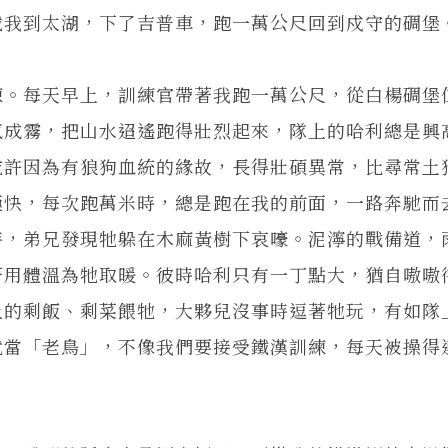
載我到太湖，下了吉普車，跑一萬公尺回到戍守的碉堡
。每天早上，訓練官帶著我跑一萬公尺，從白楊碉堡
氣成霧，把山水迢遙跑得壯烈起來，隊上的哈利總是興
或許因為有狼狗血統的緣故，長得壯碩異常，比尋常土
極快，每次跑萬米時，總是跑在我的前面，一路奔馳而
時，弟兄發現牠躲在木麻黃樹下哀嚎。泥濘的戰備道，
著用體溫為牠取暖。彼時哈利只有一丁點大，猶自嗷嗷
上的剩飯、剩菜餵牠，大夥兒沒事時逗著牠玩，有如隊
就當「老鳥」，不像我們要接受鐵漢訓練，每天被操得