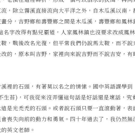
東流，除立霧溪直接流向大平洋之外，自木瓜溪以南，
流畫分，吉野鄉和壽豐鄉之間是木瓜溪，壽豐鄉和鳳林
這名字改得有點兒覇道，人家鳳林鎮也沒要求改成鳳林
太鞍，戰後改名光復，但平常我們仍說馬太鞍，而不說
後改的，原本叫吉野，家裡向來說吉野而不說吉安，有
裡的石頭，有著莫以名之的情愫。國中英語課學到
Moss”(滾石不生苔)，可我從來沒弄懂這句話是好話還是壞話，
永遠是光禿禿的石頭。或者說石頭只要一直滾動著，表
能會喪失向前的動力和勇氣。四十年過去了，我仍然無
我的英文老師。