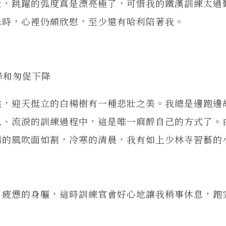
，跳躍的弧度真是漂亮極了，可惜我的鐵漢訓練太過
米時，心裡仍頗欣慰，至少還有哈利陪著我。
降和匆促下降
，迎天挺立的白楊樹有一種悲壯之美。我總是邊跑邊
血、流淚的訓練過程中，這是唯一麻醉自己的方式了。
灣的風吹面如割，冷寒的清晨，我有如上少林寺習藝的
疲憊的身軀，這時訓練官會好心地讓我稍事休息，跑