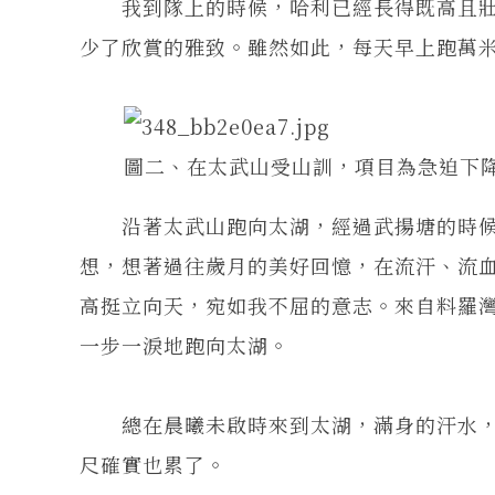
我到隊上的時候，哈利已經長得既高且壯
少了欣賞的雅致。雖然如此，每天早上跑萬
圖二、在太武山受山訓，項目為急迫下
沿著太武山跑向太湖，經過武揚塘的時候
想，想著過往歲月的美好回憶，在流汗、流
高挺立向天，宛如我不屈的意志。來自料羅
一步一淚地跑向太湖。
總在晨曦未啟時來到太湖，滿身的汗水，
尺確實也累了。