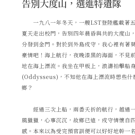
告別大度山，選進特遺隊
一九八一年冬天，一艘LST登陸艦載著五
夏天走出校門，告別四年晨昏與共的大度山
分發到金門。對於到外島戍守，我心裡有著
豪情吧！海上航行，夜晚漆黑的海面，不見
地在海上漂流。我坐在甲板上，浪濤拍擊船
(Oddysseus)，不知他在海上漂流時
鄉？
經過三次上船，兩番夭折的航行，越過一
風獵獵，心事沉沉，故鄉已遠，戍守情懷自
感。本來以為受完預官訓便可以好好地幹一