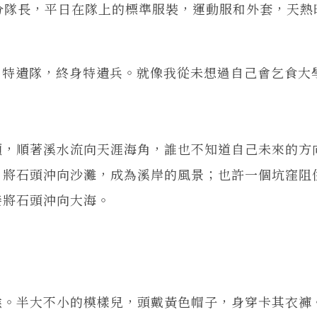
分隊長，平日在隊上的標準服裝，運動服和外套，天熱
遺隊，終身特遺兵。就像我從未想過自己會乞食大
，順著溪水流向天涯海角，誰也不知道自己未來的方
，將石頭沖向沙灘，成為溪岸的風景；也許一個坑窪阻
接將石頭沖向大海。
。半大不小的模樣兒，頭戴黃色帽子，身穿卡其衣褲