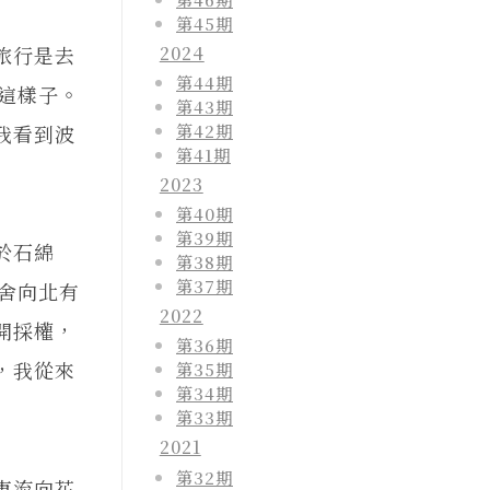
第45期
2024
旅行是去
第44期
是這樣子。
第43期
第42期
我看到波
第41期
2023
第40期
第39期
於石綿
第38期
第37期
宿舍向北有
2022
開採權，
第36期
，我從來
第35期
第34期
第33期
2021
第32期
東流向花