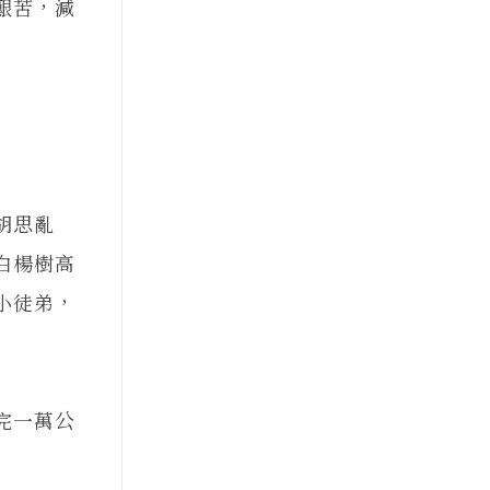
艱苦，減
胡思亂
白楊樹高
小徒弟，
完一萬公