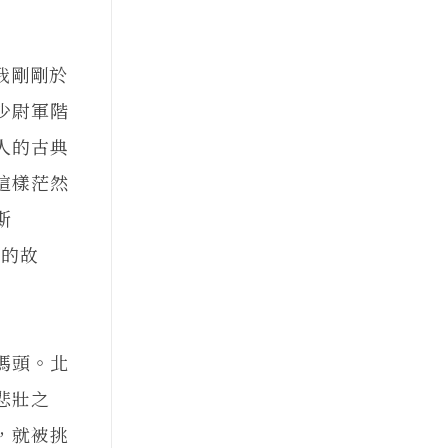
我剛剛於
少尉軍階
人的古典
這樣茫然
斯
空的故
碼頭。北
悲壯之
，就被挑