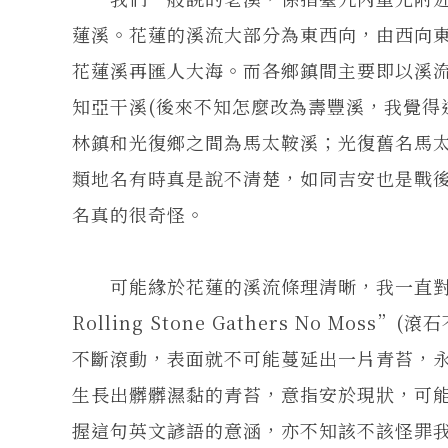
蓮溪。花蓮的溪流大部分為東西向，由西向
花蓮溪再匯人大海。而各鄉鎮間主要即以溪
知亞干溪(後來不知怎麼改為壽豐溪，我覺得
林鎮和光復鄉之間為馬太鞍溪；光復舊名馬
類地名有時真是說不清楚，如同吉安也是戰
名真的很奇怪。
可能緣於花蓮的溪流條理清晰，我一直對溪
Rolling Stone Gathers No 
不斷滾動，表面就不可能蔓延出一片青苔，
生長出髒髒濕黏的青苔，意指安於現狀，可
握這句英文諺語的意涵，亦不知該不該怪罪