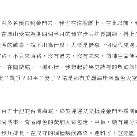
百多名預官到金門去，我也在這艘艦上。在此以前，
，在鳳山受完為期四個半月的預官步兵排長訓練，掛上
莫名的歡喜，說不出為什麼，大概是嚮慕一個現代戍邊
前路，不見來時路，沒有過去，沒有未來，彷彿生命便
身，在幽微處，一種心情，我想起荷馬史詩裡的奧迪修
想些什麼？戰爭？和平？妻子？還是那有美麗海岸與藍色天
百五十浬的台灣海峽，終於遲遲艾艾抵達金門料羅灣
四周湧來。背著綠色的黃埔大背包走下甲板，頗有幾分
名步兵排長，在戍守的碉堡啜飲高粱。遽料才下登陸艦