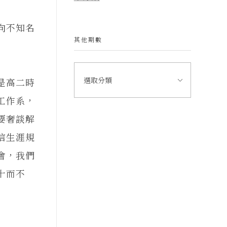
向不知名
其他期數
是高二時
工作系，
要奢談解
信生涯規
會，我們
十而不