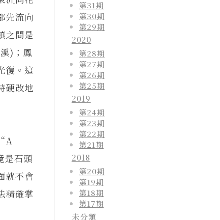
第31期
第30期
都先流向
第29期
鎮之間是
2020
溪)；鳳
第28期
第27期
光復。這
第26期
第25期
時硬改地
2019
第24期
第23期
第22期
“A
第21期
究竟是石頭
2018
第20期
面就不會
第19期
法精確掌
第18期
第17期
未分類