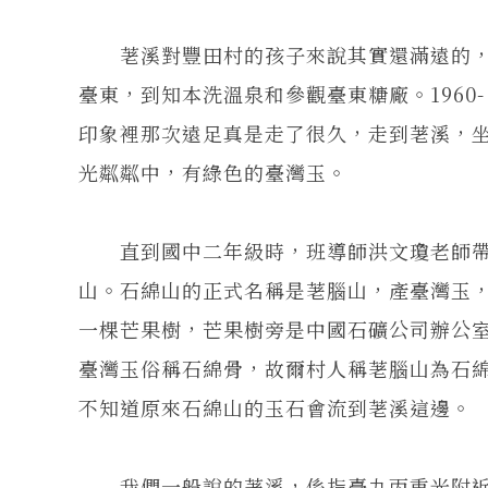
荖溪對豐田村的孩子來說其實還滿遠的，
臺東，到知本洗溫泉和參觀臺東糖廠。1960
印象裡那次遠足真是走了很久，走到荖溪，
光粼粼中，有綠色的臺灣玉。
直到國中二年級時，班導師洪文瓊老師帶
山。石綿山的正式名稱是荖腦山，產臺灣玉，開
一棵芒果樹，芒果樹旁是中國石礦公司辦公
臺灣玉俗稱石綿骨，故爾村人稱荖腦山為石
不知道原來石綿山的玉石會流到荖溪這邊。
我們一般說的荖溪，係指臺九丙重光附近