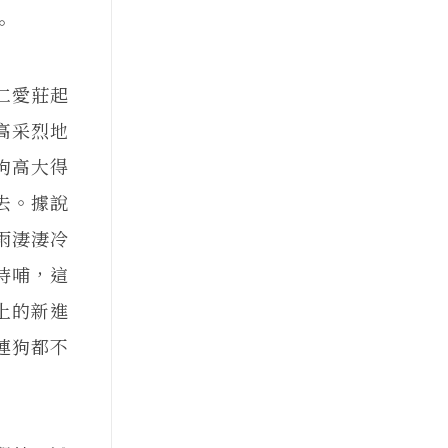
。
仁愛莊起
高采烈地
狗高大得
去。據說
雨淒淒冷
待哺，這
上的新進
連狗都不