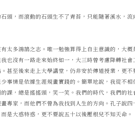
石頭，而滾動的石頭生不了青苔，只能隨著溪水，流
有太多鴻鵠之志。唯一勉強算得上自主意識的，大概
但我也沒有一路走來始終如一，大三時曾考慮降轉社會
編。甚至後來走上大學講堂，仍非安於傳道授業，更不
很少事情是依據生涯規畫實踐的。簡單地說，我從不相
類的課，總是搖搖頭，笑一笑。我們的時代，我們的社
規畫專家，而他們不曾為我找到人生的方向。孔子說四
，而是大惑特惑，更不要說五十以後壓根兒不知天命。