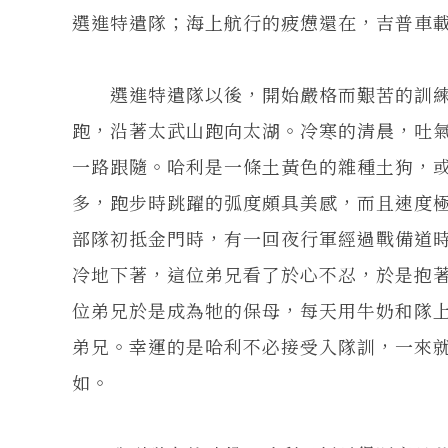
選進特遣隊；海上航行的疲憊還在，吉普車
選進特遣隊以後，開始嚴格而艱苦的訓練
跑，沿著太武山跑向太湖。冷寒的清晨，吐
一路跟隨。哈利是一條土黃色的雜種土狗，
多，跑步時跳躍的弧度頗具美感，而且速度
部隊初抵金門時，有一回夜行軍經過戰備道
冷地下著，這位弟兄看了於心不忍，於是抱
位弟兄於是成為牠的保母，每天用牛奶和隊
弟兄。幸運的是哈利不必接受入隊訓，一來
如。