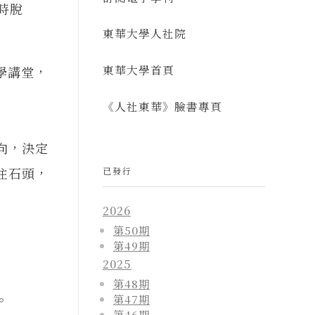
時脫
東華大學人社院
東華大學首頁
學講堂，
《人社東華》臉書專頁
向，決定
住石頭，
已發行
2026
第50期
第49期
2025
第48期
。
第47期
第46期