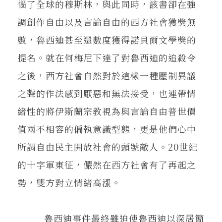
惱了全球的穆斯林，與此同時，該書卻在強
調創作自由以及言論自由的西方社會獲獎無
數，魯西迪甚至還數度獲得諾貝爾文學獎的
提名。就在何梅尼下達了對魯西迪的追殺令
之後，西方社會自然對於這樣一種壓制異議
之聲的作法感到厭惡和無法接受，也連帶情
緒性的將伊斯蘭宗教視為與言論自由普世價
值兩不相容的偏執意識型態，更是他們心中
所謂自由民主開放社會的頭號敵人。20世紀
的十字軍東征，儼然在西方社會有了再起之
勢，雙方對立情緒高漲。
魯西迪事件最終雖迫使魯西迪以深居簡