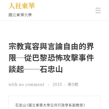
人社東華
國立東華大學
人物訪談/側寫
宗教寬容與言論自由的界
藝文空間
限─從巴黎恐怖攻擊事件
談起──石忠山
文化沙龍
with
no comment
2015
第5期
全球視野
石忠山(國立東華大學公共行政學系副教授)