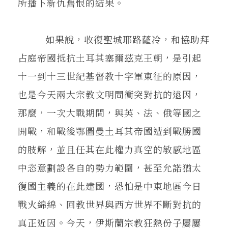
所播下新仇舊恨的結果。
如果說，收復聖城耶路薩冷，和協助拜
占庭帝國抵抗土耳其塞爾茲克王朝，是引起
十一到十三世紀基督教十字軍東征的原因，
也是今天兩大宗教文明間衝突對抗的遠因，
那麼，一次大戰期間，與英、法、俄等國之
開戰，和戰後鄂圖曼土耳其帝國遭到戰勝國
的肢解，並且任其在此權力真空的敏感地區
中恣意劃設各自的勢力範圍，甚至允諾猶太
復國主義的在此建國，恐怕是中東地區今日
戰火綿綿、回教世界與西方世界不斷對抗的
真正近因。今天，伊斯蘭宗教狂熱份子屢屢