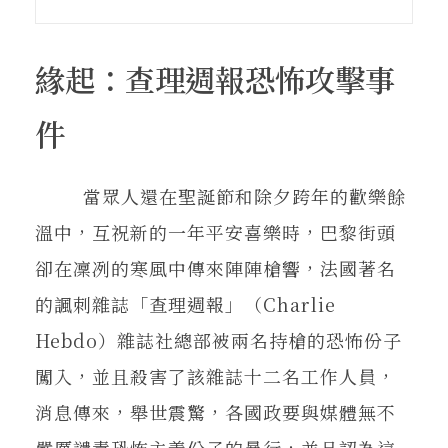
在地實踐
緣起：查理週報恐怖攻擊事
關鍵詞
件
書評書介
當眾人還在聖誕節和除夕跨年的歡樂餘
溫中，互祝新的一年平安喜樂時，巴黎街頭
東華風景
卻在凜冽的寒風中傳來陣陣槍響，法國著名
的諷刺雜誌「查理週報」（Charlie
Hebdo）雜誌社總部被兩名持槍的恐怖份子
闖入，並且殺害了該雜誌十二名工作人員，
消息傳來，舉世震驚，各國政要與媒體無不