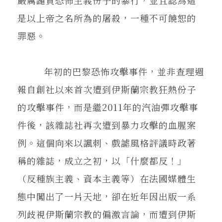
嚴厲譴責恐怖主義份子的暴行，並且認為這
是以上帝之名所為的屠殺，一種不可饒恕的
罪惡。
年初的巴黎恐怖攻擊事件，並非查理週
報自創社以來首次遭到伊斯蘭宗教狂熱份子
的攻擊事件，而是繼2011年的汽油彈攻擊事
件後，該雜誌社再次遭到暴力攻擊的血腥案
例。這個向來以諷刺、戲謔風格評議時政著
稱的雜誌，成立之初，以「什麼都反！」
（反種族主義、資本主義等）在法國媒體生
態中闖出了一片天地，卻在近年因出版一系
列歧視伊斯蘭宗教的偏激言論，而遭到伊斯