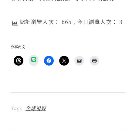
總計瀏覽人次： 665
, 今日瀏覽人次： 3
分享此文：
分
享
按
按
按
按
點
到
一
一
一
一
這
L
下
下
下
下
裡
I
即
以
即
即
列
N
可
分
可
可
印
E
分
享
分
以
(
(
享
至
享
電
在
在
到
F
至
子
新
新
T
a
X
郵
視
視
h
c
(
件
窗
窗
r
e
在
傳
中
中
Tags:
全球視野
e
b
新
送
開
開
a
o
視
連
啟
啟
d
o
窗
結
)
)
s
k
中
給
(
(
開
朋
在
在
啟
友
新
新
)
(