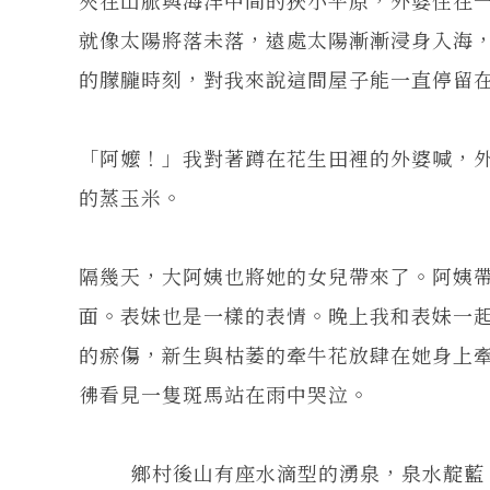
就像太陽將落未落，遠處太陽漸漸浸身入海
的朦朧時刻，對我來說這間屋子能一直停留
「阿嬤！」我對著蹲在花生田裡的外婆喊，
的蒸玉米。
隔幾天，大阿姨也將她的女兒帶來了。阿姨
面。表妹也是一樣的表情。晚上我和表妹一
的瘀傷，新生與枯萎的牽牛花放肆在她身上
彿看見一隻斑馬站在雨中哭泣。
鄉村後山有座水滴型的湧泉，泉水靛藍，