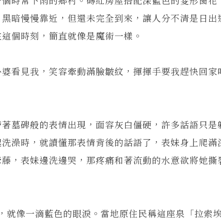
，黑暗慢慢靠近，但還未完全到來，讓人分不清是日出
在這個時刻，簡直就像是魔術一樣。
外婆看見我，笑容牽動滿臉皺紋，揮揮手要我趕快回家
帶著墓碑般的表情出現，面容灰白僵硬，許多話語只是
起洗澡時，就讀懂那表情背後的話語了，表妹身上爬滿
牽藤，表妹邊洗邊哭，那疼痛和著流動的水意欲將她撕
就像一滴藍色的眼淚。當地原住民稱這座泉「拉索埃