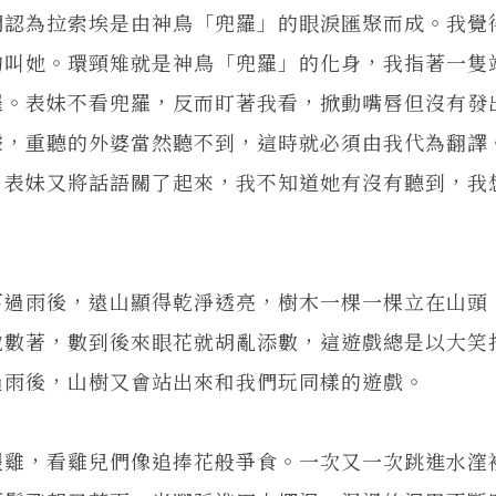
們認為拉索埃是由神鳥「兜羅」的眼淚匯聚而成。我覺
的叫她。環頸雉就是神鳥「兜羅」的化身，我指著一隻
羅。表妹不看兜羅，反而盯著我看，掀動嘴唇但沒有發
聲，重聽的外婆當然聽不到，這時就必須由我代為翻譯
」表妹又將話語關了起來，我不知道她有沒有聽到，我
下過雨後，遠山顯得乾淨透亮，樹木一棵一棵立在山頭
地數著，數到後來眼花就胡亂添數，這遊戲總是以大笑
過雨後，山樹又會站出來和我們玩同樣的遊戲。
餵雞，看雞兒們像追捧花般爭食。一次又一次跳進水漥