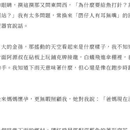
的眼睛，摸這摸那又問東問西，「為什麼要給魚打針？
罰站？」我有太多問題，常換來「囝仔人有耳無嘴」的
麼器官說話。
月大的金孫，那搖動的天空看起來是什麼樣子，我不知
對面阿源叔在砧板上玩鋪克牌接龍，白蟻飛進傘棚裡，
的手。我知道下雨天意味著什麼，但心還是像在跑步時
後來媽媽懷孕，更無暇照顧我，她對我說：「爸媽現在
一個時常下雨的鄉村。磚紅房屋搭配深藍色的菱形窗花