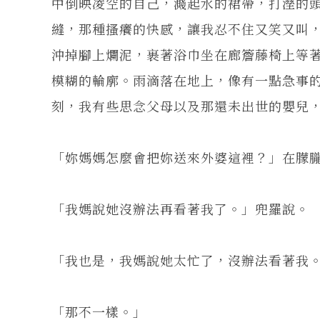
中倒映凌空的自己，濺起水的裙帶，打溼的
縫，那種搔癢的快感，讓我忍不住又笑又叫
沖掉腳上爛泥，裹著浴巾坐在廊簷藤椅上等
模糊的輪廓。雨滴落在地上，像有一點急事
刻，我有些思念父母以及那還未出世的嬰兒
「妳媽媽怎麼會把妳送來外婆這裡？」在朦
「我媽說她沒辦法再看著我了。」兜羅說。
「我也是，我媽說她太忙了，沒辦法看著我
「那不一樣。」