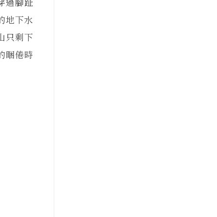
穿過腳趾
的地下水
山只剩下
的睏倦時