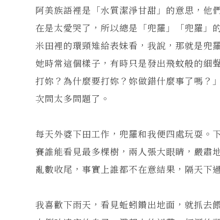
阿美族語裡是「水質潔淨甘甜」的意思，他
在是太愛哭了，所以總是「兜羅」「兜羅」
米田裡的環頸雉給表妹看，我說，那就是兜
她時常這個樣子，有時只是發出飛蚊般的細
打妳？為什麼要打妳？妳做錯什麼事了嗎？
次問太多問題了。
每天外婆下田工作，兜羅和我便四處玩耍。
賽誰能看見最多棵樹，兩人張大眼睛，嚴肅
亂數收尾，事實上誰都不在意結果，隔天下
我喜歡下雨天，看見蚯蚓鑽出地面，就抓去