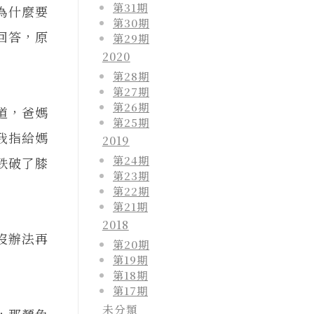
第31期
為什麼要
第30期
回答，原
第29期
2020
第28期
第27期
第26期
道，爸媽
第25期
我指給媽
2019
第24期
跌破了膝
第23期
第22期
第21期
2018
沒辦法再
第20期
第19期
第18期
第17期
未分類
，那顏色