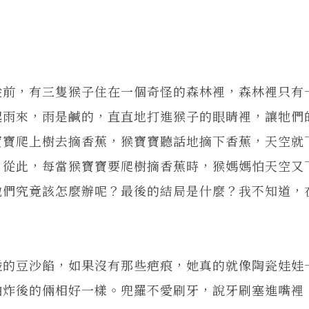
」
從前，有三隻猴子住在一個奇怪的森林裡，森林裡只有
起雨來，雨是鹹的，直直地打進猴子的眼睛裡，讓牠們
寶寶爬上樹去摘香蕉，猴寶寶聽話地摘下香蕉，天空就
。從此，每當猴寶寶要爬樹摘香蕉時，猴媽媽怕天空又
牠們究竟該怎麼辦呢？最後的結局是什麼？我不知道，
椪的豆沙餡，如果沒有那些疤痕，她真的就像陶瓷娃娃
油炸後的倆相好一樣。兜羅不愛刷牙，說牙刷塞進嘴裡