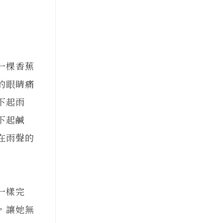
一棵香蕉
的眼睛痛
下起雨
下起鹹
在雨聲的
一樣完
，讓她無