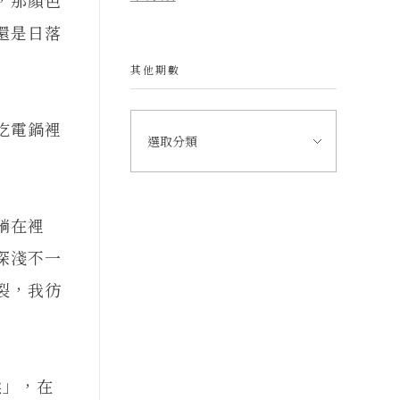
還是日落
其他期數
吃電鍋裡
躺在裡
深淺不一
裂，我彷
」，在