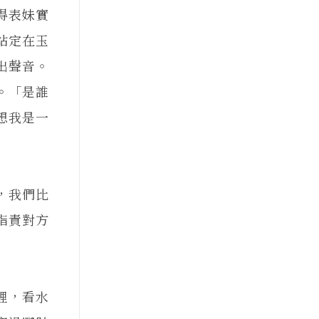
得表妹實
站定在玉
出聲音。
。「是誰
想我是一
，我們比
指責對方
裡，看水