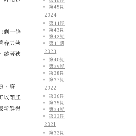
第45期
2024
第44期
第43期
只剩一條
第42期
看春美姨
第41期
2023
，繞著狹
第40期
第39期
第38期
第37期
粉、廢
2022
第36期
可以閉起
第35期
麼新鮮得
第34期
第33期
2021
第32期