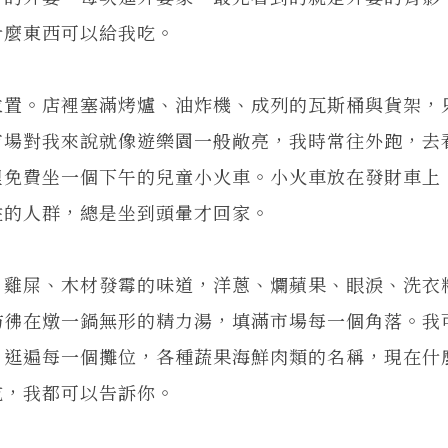
什麼東西可以給我吃。
位置。店裡塞滿烤爐、油炸機、成列的瓦斯桶與貨架，
市場對我來說就像遊樂園一般敞亮，我時常往外跑，去
裡免費坐一個下午的兒童小火車。小火車放在發財車上
往的人群，總是坐到頭暈才回家。
、雞屎、木材發霉的味道，洋蔥、爛蘋果、眼淚、洗衣
彷彿在燉一鍋無形的精力湯，填滿市場每一個角落。我
。逛遍每一個攤位，各種蔬果海鮮肉類的名稱，現在什
吃，我都可以告訴你。