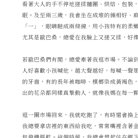
看著大人的手不停地搓揉麵團、烘焙、包裝
眠。及至兩三歲，我會坐在成堆的倆相好、
「一」，眼睛瞇成兩條線，用小孩特有的柔
尤其是歐巴桑，總愛在我臉上又搓又揉，好
若歐巴桑們有閒，總愛牽著我逛市場。不論
人好喜歡小孩喊他，越大聲越好，每喊一聲
的牙齒，有的長年被咖啡、檳榔染成黃褐色
出的花朵都同樣真摯動人，就像我媽在每一
逛一圈市場回來，我就吃飽了，有時還會換
我總要拿店裡的東西給我吃，常常嘴裡含著
包飛機餅乾。這個時候，我總會想起住在鄉