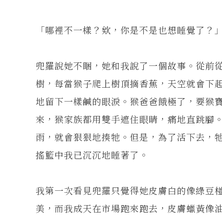
「哪裡不一樣？欸，你是不是也想睡覺了？
兜羅說她不睏，她和我說了一個故事。從前
樹，每當猴子爬上樹頂摘香蕉，天空就會下
地留下一樣鹹的眼淚。猴爸爸餓極了，要猴
來，猴家族都用雙手遮住眼睛，痛地直跳腳
雨，就會狠狠地揍牠。但是，為了活下去，
搖籃中我已沉沉地睡著了。
我第一次看見兜羅只覺得她皮膚白的像綠豆
美，而我成天在市場跑來跑去，皮膚蠟黃像