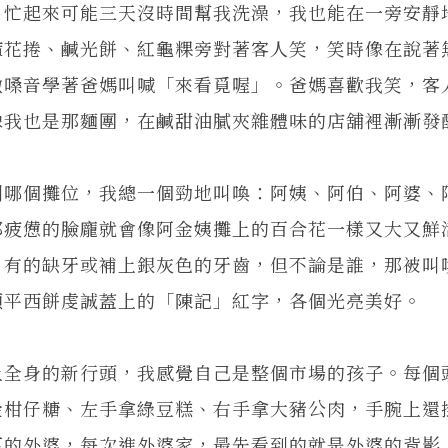
，忙起來可能三天沒時間幫我洗澡，我也能在一旁安靜
麻花捲、鹹光餅、紅龜粿旁對著客人笑，笑時像在說著
嫩嗓音學著爸媽叫喊「來看覓喔」。爸媽喜歡我笑，客
像我也是那麵團，在鹹甜油膩夾雜體味的店舖裡漸漸發
到哪個攤位，我總一個勁地叫喚：阿姨、阿伯、阿婆、
那疲憊的臉龐就會像阿金姨攤上的百合花一樣又大又鮮
，有的缺牙或補上銀灰色的牙齒，但不論是誰，那被叫
顆平西餅虔誠蓋上的「陳記」紅字，各個光亮美好。
上全身的新行頭，我感覺自己是整個市場的孩子。每個
金柑仔糖、左手拿綠豆糕、右手拿大豬公肉，手腕上還
下的外婆，每次進外婆家，最先看到的就是外婆的背影