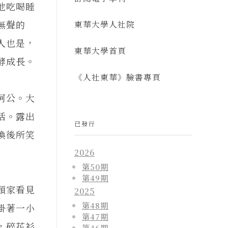
地吃喝睡
無聲的
東華大學人社院
人也是，
東華大學首頁
酵成長。
《人社東華》臉書專頁
阿公。大
活。露出
已發行
喚後所笑
2026
第50期
第49期
頭家看見
2025
第48期
掛著一小
第47期
，碎花衫
第46期