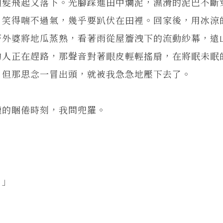
頭髮飛起又落下。光腳踩進田中爛泥，濕滑的泥巴不斷
，笑得喘不過氣，幾乎要趴伏在田裡。回家後，用冰涼
著外婆將地瓜蒸熟，看著雨從屋簷洩下的流動紗幕，遠
的人正在趕路，那聲音對著眼皮輕輕搖扇，在將眠未眠
，但那思念一冒出頭，就被我急急地壓下去了。
朧的睏倦時刻，我問兜羅。
。」