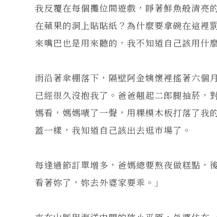
我反覆在每個攤位間遊戲，睜著鮮魚般清亮
在蘋果的洞上貼貼紙？為什麼要拿碗在這裡
來嘴巴也是用來聽的，我不知道自己該用什
雨沿著傘棚落下，隔壁阿金姨懷裡搖著六個
已經很久沒抱我了。爸爸翹起二郎腿抽菸，
媽看，媽媽嘖了一聲，用粿模木板打落了我
蓋一樣，我知道自己該出去逛市場了。
每逢過節訂單增多，爸媽總要熬夜做糕點，
看著妳了，妳去外婆家要乖。」
夾在山脈與海洋中間的狹小平原，外婆住在