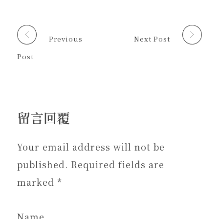
窗
窗
新
中
中
視
開
開
窗
啟
啟
中
)
)
開
啟
Previous
Next Post
)
Post
留言回覆
Your email address will not be
published. Required fields are
marked *
Name