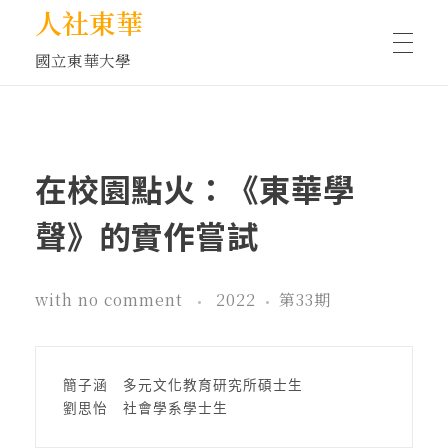
人社東華
國立東華大學
人物訪談/側寫
在校園點火：《東華學
藝文空間
聲》的實作嘗試
文化沙龍
with
no comment
2022
第33期
全球視野
簡子涵　多元文化教育研究所碩士生

劉思怡　社會學系學士生