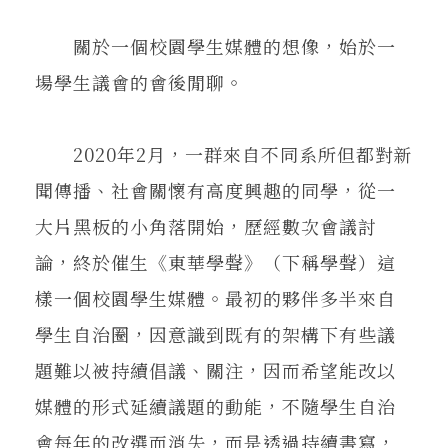
在地實踐
關於一個校園學生媒體的想像，始於一
場學生議會的會後閒聊。
關鍵詞
2020年2月，一群來自不同系所但都對新
書評書介
聞傳播、社會關懷有高度興趣的同學，從一
大片黑板的小角落開始，歷經數次會議討
東華風景
論，終於催生《東華學聲》（下稱學聲）這
樣一個校園學生媒體。最初的夥伴多半來自
學生自治圈，因意識到既有的架構下有些議
題難以被持續倡議、關注，因而希望能改以
媒體的形式延續議題的動能，不隨學生自治
會每年的改選而消失，而是透過持續書寫，