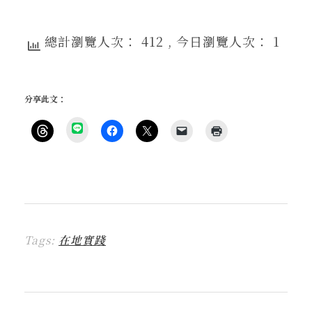
總計瀏覽人次： 412
, 今日瀏覽人次： 1
分享此文：
分
享
按
按
按
按
點
到
一
一
一
一
這
L
下
下
下
下
裡
I
即
以
即
即
列
N
可
分
可
可
印
E
分
享
分
以
(
(
享
至
享
電
在
在
到
F
至
子
新
新
T
a
X
郵
視
視
h
c
(
件
窗
窗
r
e
在
傳
中
中
Tags:
在地實踐
e
b
新
送
開
開
a
o
視
連
啟
啟
d
o
窗
結
)
)
s
k
中
給
(
(
開
朋
在
在
啟
友
新
新
)
(
視
視
在