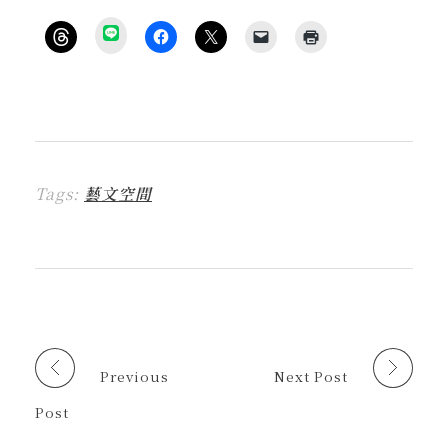
分
享
按
按
按
按
點
到
一
一
一
一
這
L
下
下
下
下
裡
I
即
以
即
即
列
N
可
分
可
可
印
E
分
享
分
以
(
(
享
至
享
電
在
在
到
F
至
子
新
新
T
a
X
郵
視
視
h
c
(
件
窗
窗
r
e
在
傳
中
中
Tags:
藝文空間
e
b
新
送
開
開
a
o
視
連
啟
啟
d
o
窗
結
)
)
s
k
中
給
(
(
開
朋
在
在
啟
友
新
新
)
(
視
視
在
窗
窗
新
中
中
視
開
開
窗
啟
啟
中
)
)
開
啟
Previous
Next Post
)
Post