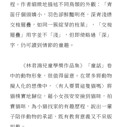
程。作者細緻地描述不同鳥類的外觀：「青
笛仔個頭嬌小，羽色卻鮮豔明亮，深青淺綠
交梭層疊，如同一簇綻芽的枝葉」，「交梭
層疊」用字並不「淺」，但即使略過「深」
字，仍可讀到情節的童趣。
《林君鴻兒童學獎作品集》「童話」卷
中的動物形象，很值得留意。在眾多將動物
擬人化的想像中，〈有人要買這隻貓嗎〉將
貓樸實地歸位，藉小女孩安安撿到貓咪，拍
賣貓咪，為小貓找家的有趣歷程，說出一輩
子陪伴動物的承諾，既有教育意義又不呆版
說教。