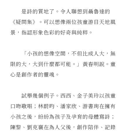
是詩的質地了。令人聯想到聶魯達的
《疑問集》。可以想像兩位孩童游目天地風
景，指認形象色彩的好奇與純粹。
「小孩的想像空間，不但比成人大，無
限的大，大到什麼都可能。」黃春明說。童
心是創作者的靈魂。
試舉幾個例子。西西、金子美玲以孩童
口吻歌唱；林蔚昀、潘家欣、游書珣在擁有
小孩之後，紛紛為孩子及孕育的母體寫詩；
陳黎、劉克襄在為人父後，創作陪伴、記錄