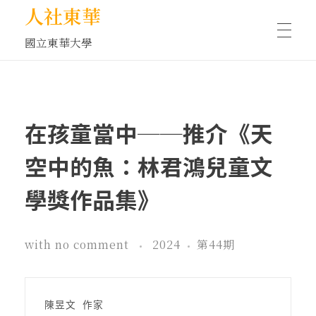
人社東華
國立東華大學
人物訪談/側寫
在孩童當中──推介《天
藝文空間
空中的魚：林君鴻兒童文
學獎作品集》
文化沙龍
with
no comment
2024
第44期
全球視野
陳昱文 作家