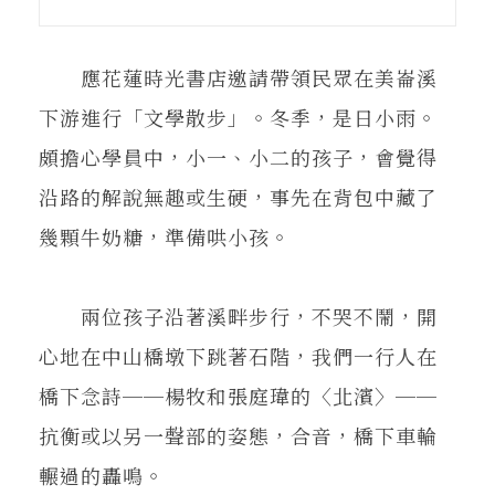
在地實踐
應花蓮時光書店邀請帶領民眾在美崙溪
關鍵詞
下游進行「文學散步」。冬季，是日小雨。
頗擔心學員中，小一、小二的孩子，會覺得
書評書介
沿路的解說無趣或生硬，事先在背包中藏了
幾顆牛奶糖，準備哄小孩。
東華風景
兩位孩子沿著溪畔步行，不哭不鬧，開
心地在中山橋墩下跳著石階，我們一行人在
橋下念詩──楊牧和張庭瑋的〈北濱〉──
抗衡或以另一聲部的姿態，合音，橋下車輪
輾過的轟鳴。