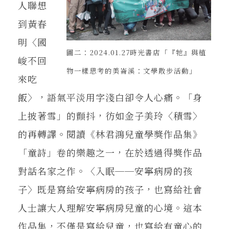
人聯想
到黃春
明〈國
圖二：2024.01.27時光書店「『牠』與植
峻不回
物一樣思考的美崙溪：文學散步活動」
來吃
飯〉，語氣平淡用字淺白卻令人心痛。「身
上披著雪」的顫抖，彷如金子美玲〈積雪〉
的再轉譯。閱讀《林君鴻兒童學獎作品集》
「童詩」卷的樂趣之一，在於透過得獎作品
對話名家之作。〈入眠──安寧病房的孩
子〉既是寫給安寧病房的孩子，也寫給社會
人士讓大人理解安寧病房兒童的心境。這本
作品集，不僅是寫給兒童，也寫給有童心的