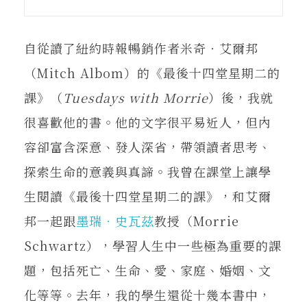
在地實踐
自從讀了紐約時報暢銷作者米奇‧艾爾邦
關鍵詞
（Mitch Albom）的《最後十四堂星期二的
課》（
Tuesdays with Morrie
）後，我就
書評書介
很喜歡他的書。他的文字很平易近人，但內
容卻富含深意、發人深省，帶領讀者思考、
探索生命的意義與真諦。我曾在課堂上讓學
東華風景
生閱讀《最後十四堂星期二的課》，和艾爾
邦一起跟
墨瑞‧史瓦茲
教授（Morrie
Schwartz），學習人生中一些極為重要的課
題，包括死亡、生命、愛、家庭、婚姻、文
化等等。去年，我的學生還從十幾本書中，