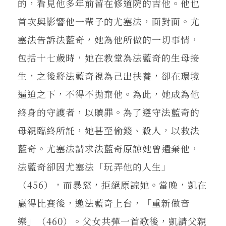
的，看見他多年前留在修道院的吉他。他也
首次與影響他一輩子的尤塞法，面對面。尤
塞法告訴法藍奇，她為他所做的一切事情，
包括十七歲時，她在教堂為法藍奇的生母接
生，之後將法藍奇視為己出扶養，卻在環境
逼迫之下，不得不拋棄他。為此，她成為他
終身的守護者，以贖罪。為了遵守法藍奇的
母親臨終所託，她甚至偷錢、殺人，以救法
藍奇。尤塞法請求法藍奇原諒她曾遺棄他，
法藍奇卻因尤塞法「玩弄他的人生」
（456），而暴怒，拒絕原諒她。當晚，凱在
贏得比賽後，邀法藍奇上台，「重新做音
樂」（460）。父女共彈一首歌後，凱請父親