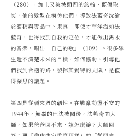
（280），加上又被披頭四的約翰‧藍儂取
笑，他的髮型在模仿他們，導致法藍奇沈淪
於酒精與毒品中。果真，即使才華洋溢如法
藍奇，也得找到自我的定位，才能做出雋永
的音樂，唱出「自己的歌」（109）。很多學
生還不清楚未來的目標，如何協助、引導他
們找到合適的路，發揮其獨特的天賦，是值
得深思的議題。
第四是從頭來過的韌性。在戰亂動盪不安的
1944年，無辜的巴法被關後，法藍奇問大
師，如果爸爸回不來，該怎麼辦？大師回
答：要「像作曲家重寫那樣」的「從頭來