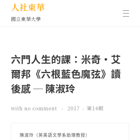
人社東華
國立東華大學
人物訪談/側寫
六門人生的課：米奇‧艾
藝文空間
爾邦《六根藍色魔弦》讀
後感 ─ 陳淑玲
文化沙龍
with
no comment
2017
第14期
全球視野
陳淑玲（英美語文學系助理教授）