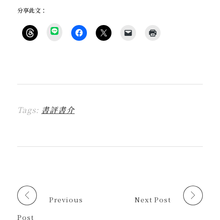
分享此文：
分
享
按
按
按
按
點
到
一
一
一
一
這
L
下
下
下
下
裡
I
即
以
即
即
列
N
可
分
可
可
印
E
分
享
分
以
(
(
享
至
享
電
在
在
到
F
至
子
新
新
T
a
X
郵
視
視
h
c
(
件
窗
窗
r
e
在
傳
中
中
Tags:
書評書介
e
b
新
送
開
開
a
o
視
連
啟
啟
d
o
窗
結
)
)
s
k
中
給
(
(
開
朋
在
在
啟
友
新
新
)
(
視
視
在
窗
窗
新
中
中
視
開
開
窗
啟
啟
中
)
)
開
啟
Previous
Next Post
)
Post