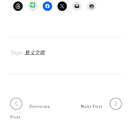
分
享
按
按
按
按
點
到
一
一
一
一
這
L
下
下
下
下
裡
I
即
以
即
即
列
N
可
分
可
可
印
E
分
享
分
以
(
(
享
至
享
電
在
在
到
F
至
子
新
新
T
a
X
郵
視
視
h
c
(
件
窗
窗
r
e
在
傳
中
中
Tags:
藝文空間
e
b
新
送
開
開
a
o
視
連
啟
啟
d
o
窗
結
)
)
s
k
中
給
(
(
開
朋
在
在
啟
友
新
新
)
(
視
視
在
窗
窗
新
中
中
視
開
開
窗
啟
啟
中
)
)
開
啟
Previous
Next Post
)
Post