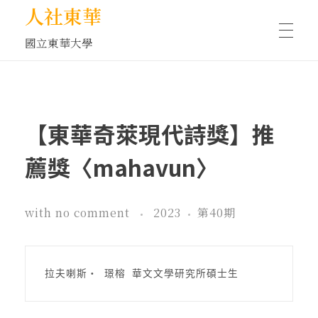
人社東華
國立東華大學
人物訪談/側寫
【東華奇萊現代詩獎】推
藝文空間
薦獎〈mahavun〉
文化沙龍
with
no comment
2023
第40期
全球視野
拉夫喇斯‧ 璟榕 華文文學研究所碩士生