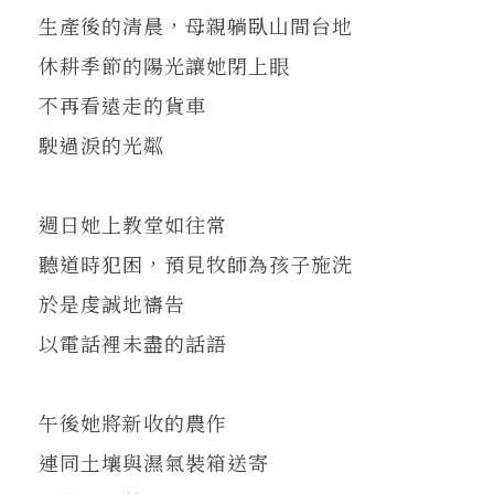
在地實踐
生產後的清晨，母親躺臥山間台地
休耕季節的陽光讓她閉上眼
關鍵詞
不再看遠走的貨車
駛過淚的光粼
書評書介
週日她上教堂如往常
聽道時犯困，預見牧師為孩子施洗
東華風景
於是虔誠地禱告
以電話裡未盡的話語
午後她將新收的農作
連同土壤與濕氣裝箱送寄