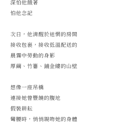
深怕他餓著
怕他念記
次日，他清醒於迷惘的房間
接收包裹，接收低溫配送的
晨霧中勞動的身影
厚繭、竹簍、鋪金縷的山壁
想像一座吊橋
連接她曾豐饒的腹地
假裝耕耘
彎腰時，悄悄親吻她的身體