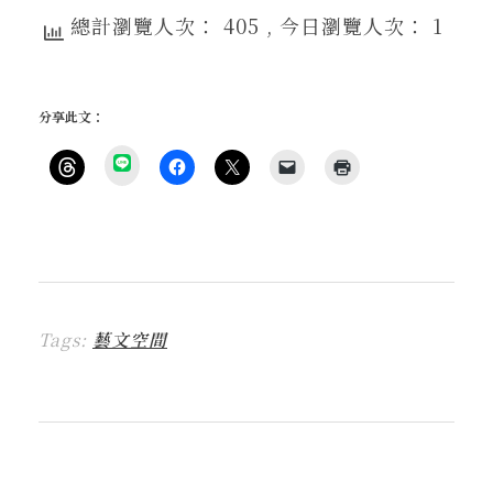
總計瀏覽人次： 405
, 今日瀏覽人次： 1
分享此文：
分
享
按
按
按
按
點
到
一
一
一
一
這
L
下
下
下
下
裡
I
即
以
即
即
列
N
可
分
可
可
印
E
分
享
分
以
(
(
享
至
享
電
在
在
到
F
至
子
新
新
T
a
X
郵
視
視
h
c
(
件
窗
窗
r
e
在
傳
中
中
Tags:
藝文空間
e
b
新
送
開
開
a
o
視
連
啟
啟
d
o
窗
結
)
)
s
k
中
給
(
(
開
朋
在
在
啟
友
新
新
)
(
視
視
在
窗
窗
新
中
中
視
開
開
窗