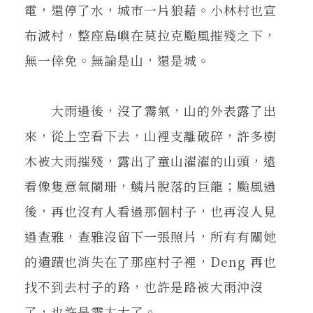
電，還停了水，城市一片狼藉。小林村也宣
布滅村，整座島嶼在莫拉克颱風摧殘之下，
無一倖免。無論是山，還是城。
大雨過後，沒了霧氣，山的外表露了出
來，從上空看下去，山裡支離破碎，許多樹
木被大雨摧殘，露出了童山濯濯的山頭，遠
看像隻意氣闌珊，鱗片脫落的巨龍；颱風過
後，再也沒有人看過那個村子，也再沒人見
過查雅，查雅沒留下一張照片，所有有關她
的遺蹟也消失在了那座村子裡，Deng 再也
找不到去村子的路，也許是路被大雨沖沒
了，也許是霧太大了。