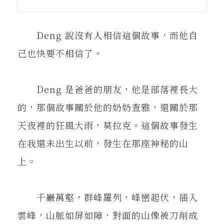
在地實踐
Deng 說沒有人相信這個故事，而他自
關鍵詞
己也快要不相信了。
書評書介
Deng 是爸爸的朋友，他是部落裡長大
的，那個故事關於他的奶奶查雅，還關於那
天夜裡的狂風大雨，莫拉克。這個故事發生
東華風景
在我還未出生以前，發生在那座神秘的山
上。
千巖萬壑，群峰羅列，峰巒起伏，插入
雲峰，山脈如屏如障，對面的山像被刀削成