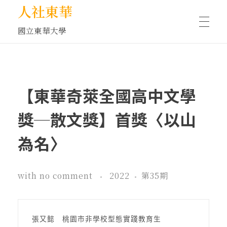
人社東華
國立東華大學
人物訪談/側寫
【東華奇萊全國高中文學
藝文空間
獎─散文獎】首獎〈以山
為名〉
文化沙龍
with
no comment
2022
第35期
全球視野
張又懿　桃園市非學校型態實踐教育生