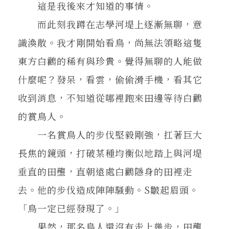
這是我後來才知道的事情。
而此刻我蹲在志學河堤上逐漸無聊，意
識渙散。我才剛開始看鳥，尚無法領略這隻
東方白鸛的稀有與珍貴。覺得無聊的人能做
什麼呢？發呆，看雲，偷偷滑手機，看其它
收到消息，不知道從哪裡跑來田邊等待白鸛
的賞鳥人。
一名賞鳥人的步伐堅毅剛強，扛著巨大
長焦的鏡頭，打破某種均衡似地踏上與河堤
垂直的田壟，直朝遠處白鸛隱身的田裡走
去。他的步伐造成陣陣騷動。S皺起眉頭。
「鳥一定已經發現了。」
果然，那名鳥人還沒有走上幾步，田壟