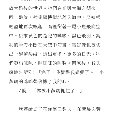
放大過後的世界。牠們在光與大海之間來
回，盤旋，然後墜樓似地落入海中，又這樣
輕盈地再次飄起，嘴裡銜著一尾小魚飛向空
中。原來黃色的是牠的嘴喙。黑色飛羽，銳
利的筆刀不斷在天空中勾畫，雲好像也被切
出一道道裂縫，透出更多，更多的日光。牠
們發出咪咪，咪咪咪的叫聲。回家後，我失
魂地告訴Z：「完了，我覺得我戀愛了。」小
燕鷗的咪咪聲佔據了我的心。
Z說：「你被小燕鷗抓住了。」
我連續去了花蓮溪口數天，在清晨與黃