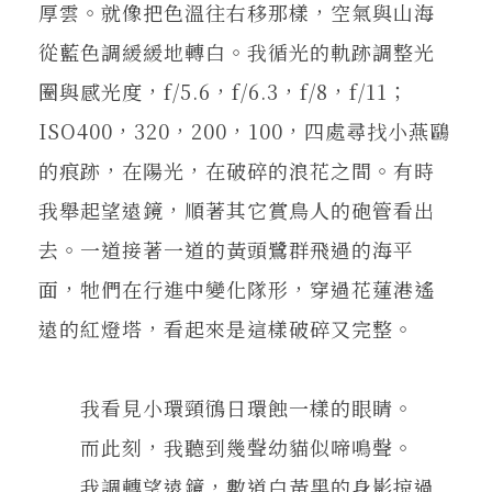
厚雲。就像把色溫往右移那樣，空氣與山海
從藍色調緩緩地轉白。我循光的軌跡調整光
圈與感光度，f/5.6，f/6.3，f/8，f/11；
ISO400，320，200，100，四處尋找小燕鷗
的痕跡，在陽光，在破碎的浪花之間。有時
我舉起望遠鏡，順著其它賞鳥人的砲管看出
去。一道接著一道的黃頭鷺群飛過的海平
面，牠們在行進中變化隊形，穿過花蓮港遙
遠的紅燈塔，看起來是這樣破碎又完整。
我看見小環頸鴴日環蝕一樣的眼睛。
而此刻，我聽到幾聲幼貓似啼鳴聲。
我調轉望遠鏡，數道白黃黑的身影掠過