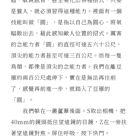
是獵人，就必須習得這種能力。裡面有一個
技能叫做「圓」，是指以自己為圓心，將氣
幅散出去，藉此感知敵人位置的招式。厲害
的念能力者「圓」的直徑可達五六十公尺，
頂尖的能力者甚至可達三百公尺。而每一隻
鳥類，都像是頂尖的念能力者。我們在離豆
雁約兩百公尺處停下，實在是無法再往前
了，感覺再前進一步，就踏入了豆雁的
「圓」。
我們躲在一叢蘆葦後面。S取出相機，把
40mm的鏡頭抵住望遠鏡的目鏡，Z在一旁扶
著望遠鏡對焦。屏住呼吸，按下快門。