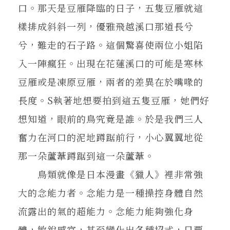
口。那天是豆雁降臨的日子，五隻豆雁就這
樣排成斜斜一列，優雅飛越溪口那道長兮
兮，難走的石子路。這個驚喜使兩位小姐陷
入一陣瘋狂。出現在花蓮溪口的可能是寒林
豆雁或是凍原豆雁，兩者的差異在於嘴喙的
長度。S執著地想要拍到這五隻豆雁，她們好
想知道，眼前的鳥究竟是誰。於是我們三人
奮力在河口的泥地蹲踞前行，小心翼翼地從
那一朵蘆葦蹲踞到這一朵蘆葦。
鳥類就像是日本漫畫《獵人》裡非常強
大的念能力者。念能力是一種操控身體自然
流露出的氣的超能力。念能力能夠強化身
體，敏銳感官，甚至變化出各種招式，只要