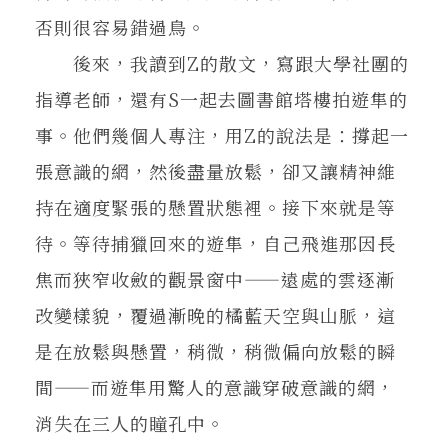
否則很容易錯過鳥。
後來，我讀到Z的散文，寫跟大學社團的
指導老師，還有S一起去圖書館塔樓拍遊隼的
事。他們幾個人專注，用Z的說法是：撐起一
張意識的網，然後盡量放鬆，卻又讓精神維
持在適度緊張的懸置狀態裡。接下來就是等
待。等待捕獵回來的遊隼，自己飛進那因長
焦而狹窄收斂的觀景窗中——遠處的雲逐漸
改變樣貌，覆過漸晚的橘藍天空與山脈，這
是在放鬆與懸置，稍微，稍微偏向放鬆的瞬
間——而遊隼用驚人的意識穿破意識的網，
消失在三人的瞳孔中。