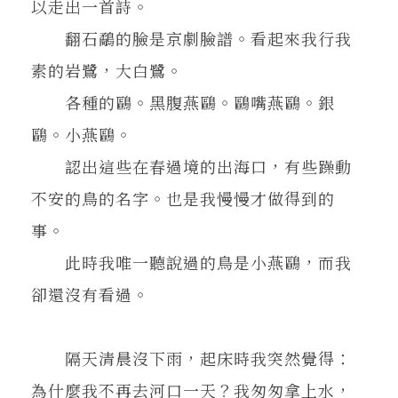
以走出一首詩。
翻石鷸的臉是京劇臉譜。看起來我行我
素的岩鷺，大白鷺。
各種的鷗。黑腹燕鷗。鷗嘴燕鷗。銀
鷗。小燕鷗。
認出這些在春過境的出海口，有些躁動
不安的鳥的名字。也是我慢慢才做得到的
事。
此時我唯一聽說過的鳥是小燕鷗，而我
卻還沒有看過。
隔天清晨沒下雨，起床時我突然覺得：
為什麼我不再去河口一天？我匆匆拿上水，