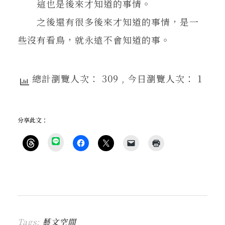
這也是後來才知道的事情。
之後還有很多後來才知道的事情，是一
些沒有看鳥，就永遠不會知道的事。
總計瀏覽人次： 309
, 今日瀏覽人次： 1
分享此文：
分
享
按
按
按
按
點
到
一
一
一
一
這
L
下
下
下
下
裡
I
即
以
即
即
列
N
可
分
可
可
印
E
分
享
分
以
(
(
享
至
享
電
在
在
到
F
至
子
新
新
T
a
X
郵
視
視
h
c
(
件
窗
窗
r
e
在
傳
中
中
Tags:
藝文空間
e
b
新
送
開