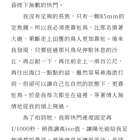
昏按下無數的快門。
我沒有足夠的長焦，只有一顆85mm的
定焦鏡。所以我必須更靠近鳥，比那名揹著
大砲，果斷走上田壟的鳥人更加靠近。後來
我發現，只要經過那片鳥兒停駐休息的沙
丘，再忍耐一下，再往前走上一兩百公尺，
再往出海口一點點的話，雖然容易被海浪打
到，但卻可以讓自己在自然的狀態下，更靠
近鳥。於是我每次都坐在這裡，等著情人無
情地從我的頭上飛過。
為了拍到牠，我將快門速度固定再
1/1000秒，稍微調高iso值，讓陽光偷給我足
夠清楚的景深。然後就是祈禱與等待，希望