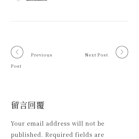
開
a
o
視
連
啟
啟
d
o
窗
結
)
)
s
k
中
給
(
(
開
朋
在
在
啟
友
新
新
)
(
視
視
在
窗
窗
新
中
中
視
開
開
窗
啟
啟
中
)
)
開
啟
Previous
Next Post
)
Post
留言回覆
Your email address will not be
published. Required fields are