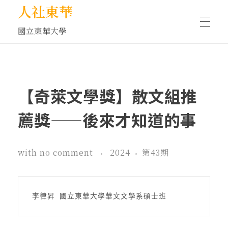
人社東華
國立東華大學
人物訪談/側寫
【奇萊文學獎】散文組推
藝文空間
薦獎——後來才知道的事
文化沙龍
with
no comment
2024
第43期
全球視野
李律昇 國立東華大學華文文學系碩士班