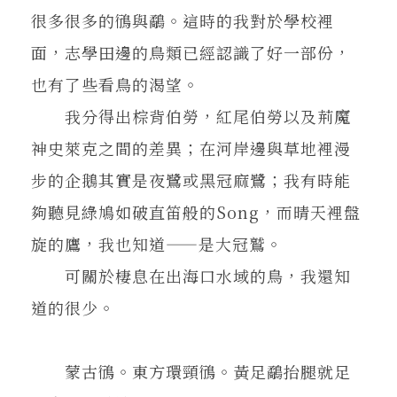
很多很多的鴴與鷸。這時的我對於學校裡
面，志學田邊的鳥類已經認識了好一部份，
也有了些看鳥的渴望。
我分得出棕背伯勞，紅尾伯勞以及荊魔
神史萊克之間的差異；在河岸邊與草地裡漫
步的企鵝其實是夜鷺或黑冠麻鷺；我有時能
夠聽見綠鳩如破直笛般的Song，而晴天裡盤
旋的鷹，我也知道——是大冠鷲。
可關於棲息在出海口水域的鳥，我還知
道的很少。
蒙古鴴。東方環頸鴴。黃足鷸抬腿就足