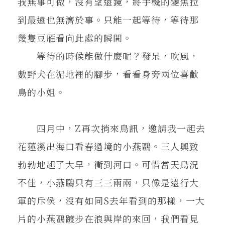
我無事可做，沒有望遠鏡，將手機的變焦拉
到最遠也無濟於事。只能一起等待，等待那
幾隻豆雁看向此處的瞬間。
等待的時候能做什麼呢？發呆，吹風，
數野犬在泥地裡的腳步，看看身旁兩位喜歡
鳥的小姐。
四月中，Z再次捎來鳥訊，邀請我一起去
花蓮溪出海口看春過境的小燕鷗。三人興致
勃勃地起了大早，衝到河口。可惜當天鳥況
不佳，小燕鷗只有三三兩兩，只像是遠行大
軍的斥侯，沒有如同S去年看到的那樣，一大
片的小燕鷗踱步在浪與岸的來回，我們看見