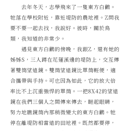
在地實踐
去年冬天，志學飛來了一隻東方白鸛。
牠落在學校附近，靠近堤防的農地裡。Z問我
關鍵詞
要不要一起去找，我說好。彼時，關於鳥
類，我知道的非常少。
遇見東方白鸛的傍晚，我跟Z，還有她的
書評書介
姊姊S，三人蹲在花蓮溪邊的堤防上，交互傳
著雙筒望遠鏡。雙筒望遠鏡比單筒輕便，適
東華風景
合攜帶與手持。可也因為如此，它的放大倍
率比不上沉重強悍的單筒。一把8X42的望遠
鏡在我們三個人之間傳來傳去，瞇起眼睛，
努力地瞧鏡筒內那稍微變大的東方白鸛。牠
停在離堤防相當遠的田地裡。既然都要停，