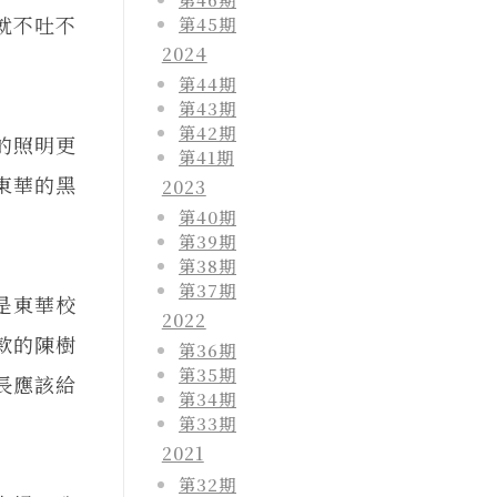
就不吐不
第45期
2024
第44期
第43期
第42期
的照明更
第41期
東華的黑
2023
第40期
第39期
第38期
第37期
是東華校
2022
款的陳樹
第36期
第35期
長應該給
第34期
第33期
2021
第32期