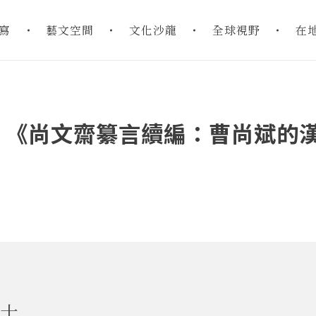
寫
藝文空間
文化沙龍
全球視野
在
：《尚文齋纂言續編：曹尚斌的
士