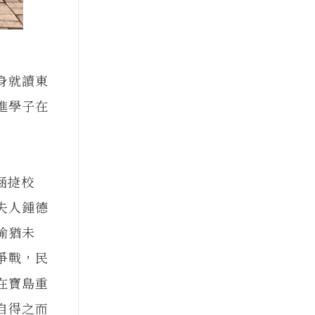
身就讀東
進學子在
涵㨗校
夫人鍾德
榆猶未
爭戰，民
在寶島重
自得之而