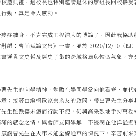
校慶典禮，趙校長也特別邀請退休的廖組長回校接受
及行動，真是令人感動。
癌症纏身，不克完成工程浩大的博論了，因此我協助
：曹尚斌論文集》一書，並於 2020/12/10（四
該書通貫文史哲及經史子集的跨域格局與恢弘氣象，充
曹先生的向學精神，勉勵在學同學當向他看齊，並代
心意；接著由編輯歐家榮系友的啟問，帶出曹先生分享
曹先生雖跌傷未癒而行動不便，仍興高采烈地手持萬卷
滿滿的感念之情，與會師友同學無一不浸潤在他洋溢振
，感謝曹先生在火車未能全線通車的情況下，辛苦前來