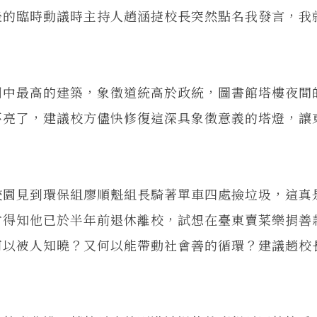
的臨時動議時主持人趙涵㨗校長突然點名我發言，我
中最高的建築，象徵道統高於政統，圖書館塔樓夜間
不亮了，建議校方儘快修復這深具象徵意義的塔燈，讓
園見到環保組廖順魁組長騎著單車四處撿垃圾，這真
才得知他已於半年前退休離校，試想在臺東賣菜樂捐善
何以被人知曉？又何以能帶動社會善的循環？建議趙校