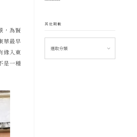
其他期數
景，為賢
東華最早
有緣入東
不是一種