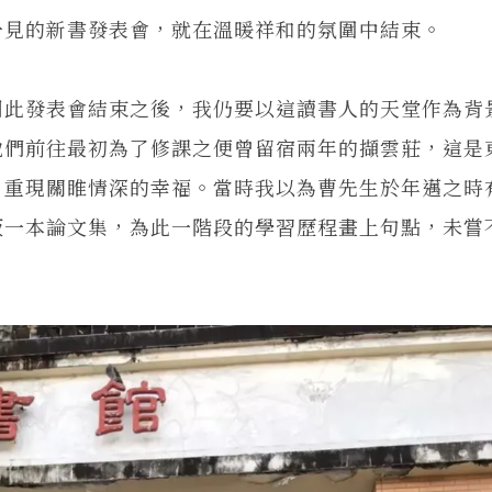
一見的新書發表會，就在溫暖祥和的氛圍中結束。
此發表會結束之後，我仍要以這讀書人的天堂作為背
他們前往最初為了修課之便曾留宿兩年的擷雲莊，這是
，重現關睢情深的幸福。當時我以為曹先生於年邁之時
版一本論文集，為此一階段的學習歷程畫上句點，未嘗