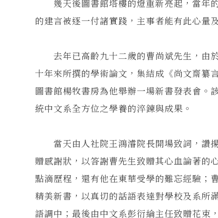
幾天後圖書館塔樓的燈重新亮起，當年的
的建言被逐一付諸實踐，主事者能有此心量
去年已高齡九十二歲的曹尚斌先生，由於
十年來所撰的學術論文，集結成《尚文齋纂言斠編
圖書館楊牧書房為他舉辦一場新書發表會。
統中文系全方位之學養的淬鍊與成果。
當天由人社院王鴻濬院長開場致詞，讚揚
贈感謝狀，以答謝曹先生致贈其心血論著的
點滴歷程，還有他在東華受學的難忘經驗；
精美新書，以真切的話語表達對學校及系所
語調中；最後由中文系彭衍綸主任致贈花束