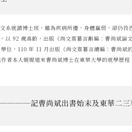
中文系就讀博士班，雖為疾病所擾，身體贏弱，卻仍孜
 月，以 92 歲高齡，出版《尚文齋纂言斠編：曹尚斌論
學位，110 年 11 月出版《尚文齋纂言續編：曹尚斌
與作者本人娓娓道來曹尚斌博士在東華大學的就學歷程
────記曹尚斌出書始末及東華二三