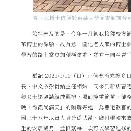
曹尚斌博士伉儷於東華大學圖書館前合
始料未及的是，今年一月初我接獲校方訊
華博士的深願，故有意一圓他老人家的博士
學習的路上當更加積極奮進，遂有一同至曹
猶記 2021/1/10（日）正值寒流來襲
長、中文系彭衍綸主任相約一同來到新店曹
卿女士還邀請親戚觀禮，場面隆重簡單，卻
晚，微霞尚滿天」的贈聯寄達，為曹宅歡喜
國三十八年以軍人身分從武漢、廣州輾轉來
生的安居歲月，並抓緊每一次可以學習進修