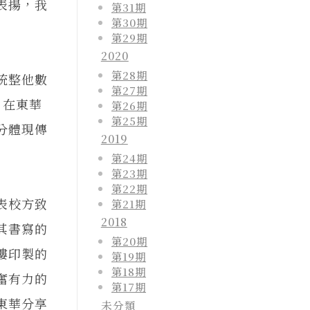
表揚，我
第31期
第30期
第29期
2020
第28期
統整他數
第27期
）在東華
第26期
第25期
分體現傳
2019
第24期
第23期
第22期
表校方致
第21期
2018
其書寫的
第20期
樓印製的
第19期
第18期
奮有力的
第17期
東華分享
未分類