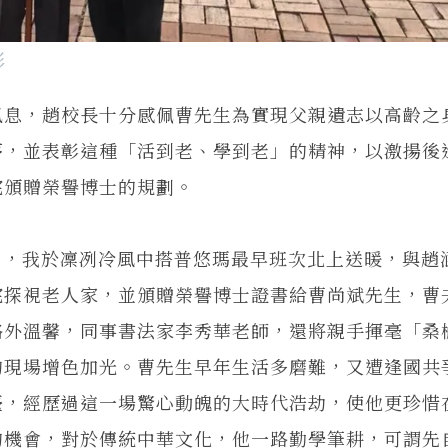
影
息，趙校長十分感佩曹先生為實現父親遺志以高齡之
夢，並表彰這種「活到老、學到老」的精神，以激揚後
宅頒贈榮譽博士的規劃。
多日，我於凜冽冷風中搭普悠瑪最早班次北上送暖，與趙
宅探視老人家，並頒贈榮譽博士證書給曹尚斌先生，曹
格外溫馨，同事書法家李秀華老師，還將親手揮毫「桑
的現場增色加光。曹先生早年生活多磨難，又遭逢國共
臺，經歷過這一場驚心動魄的大時代浩劫，使他更珍惜
的機會，對於傳統中華文化，他一路勤學筆耕，可謂先