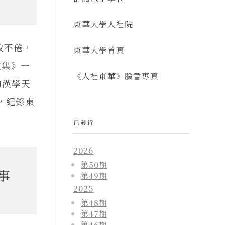
東華大學人社院
孜不倦，
東華大學首頁
文集》一
《人社東華》臉書專頁
的漢學天
，紀錄東
已發行
2026
第50期
事
第49期
2025
第48期
第47期
第46期