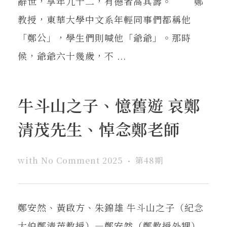
辭世，享年九十二，有德者高其壽。 鄭
教授，東華大學中文系年輕同事們都稱他
「鄭公」，學生們則喊他「爺爺」。那時
候，爺爺六十幾歲，不 ...
牛斗山之子、憶舊遊 哀鄭
清茂先生、悼念鄭老師
with
No Comment
2025
第48期
鄭安然、黃啟方、朱錦雄 牛斗山之子（紀念
大伯鄭清茂教授）—鄭安然（鄭教授外甥）