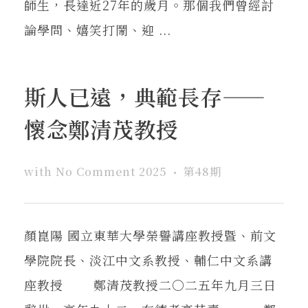
師生，長達近27年的歲月。那個我們曾經討
論學問、嬉笑打鬧、迎 ...
斯人已遠，典範長存——
懷念鄭清茂教授
with
No Comment
2025
第48期
顏崑陽 國立東華大學榮譽講座教授暨、前文
學院院長、淡江中文系教授、輔仁中文系講
座教授 鄭清茂教授二〇二五年九月三日