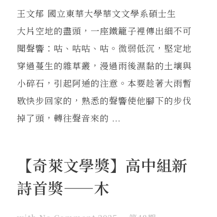
王文郁 國立東華大學華文文學系碩士生
大片空地的盡頭，一座鐵籠子裡傳出細不可
聞聲響：咕、咕咕、咕。微弱低沉，堅定地
穿過蔓生的雜草叢，漫過雨後濕黏的土壤與
小碎石，引起阿通的注意。本要趁著大雨暫
歇快步回家的，熟悉的聲響使他腳下的步伐
掉了頭，轉往聲音來的 ...
【奇萊文學獎】高中組新
詩首獎——木