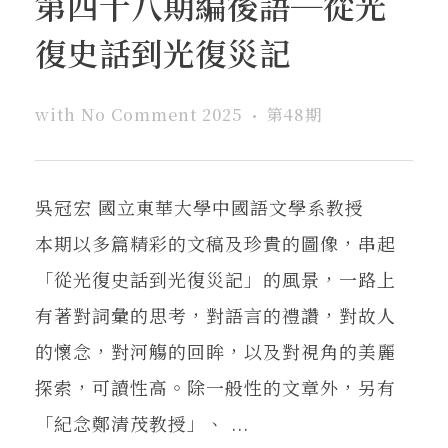
第四十八期編後語─從光
在地實踐
復史話到光復災記
關鍵詞
with
No Comment
2025
第48期
書評書介
吳冠宏 國立東華大學中國語文學系教授
本期以多篇精彩的文稿及珍貴的圖像，串起
東華風景
「從光復史話到光復災記」的風景，一路上
有著對詞彙的思考，對語言的禮讚，對故人
的懷念，對河觴的回眸，以及對視角的美麗
探索，可讀性高。除一般性的文章外，另有
「紀念鄭清茂教授」、 ...