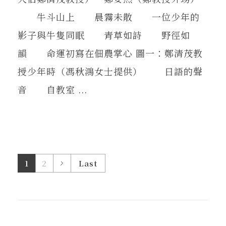
牛斗山上 晨霧未散 一位少年的
影子與牛隻同眠 青草如詩 野徑如
韻 命運初寫在佃農掌心 圖一：鄭清茂教
授少年時（馮秋鴻女士提供） 日語的聲
音 自教室 ...
1
2
Last