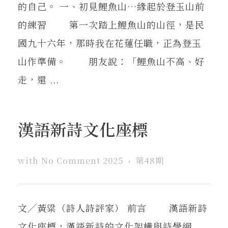
的自己。 一、初見鯉魚山…緣起於登玉山前
的練習 第一次踏上鯉魚山的山徑，是民
國九十六年，那時我在花蓮任職，正為登玉
山作準備。 朋友說：「鯉魚山不高、好
走，還 ...
漢語新詩文化座標
with
No Comment
2025
第48期
文╱黃粱（詩人詩評家） 前言 漢語新詩
文化座標，漢語新詩的文化架構與詩學綱