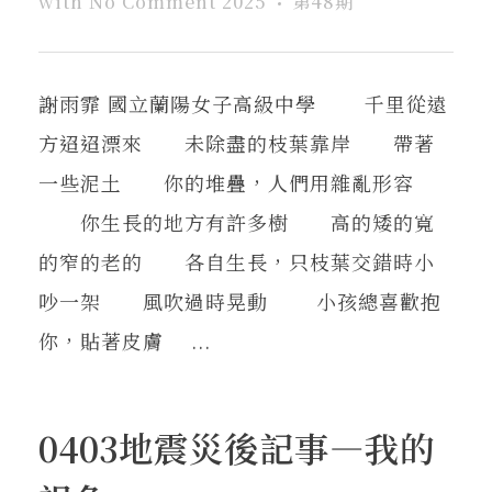
with
No Comment
2025
第48期
謝雨霏 國立蘭陽女子高級中學 千里從遠
方迢迢漂來 未除盡的枝葉靠岸 帶著
一些泥土 你的堆疊，人們用雜亂形容
你生長的地方有許多樹 高的矮的寬
的窄的老的 各自生長，只枝葉交錯時小
吵一架 風吹過時晃動 小孩總喜歡抱
你，貼著皮膚 ...
0403地震災後記事—我的