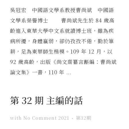
吳冠宏 中國語文學系教授曹尚斌 中國語
文學系榮譽博士 曹尚斌先生於 84 歲高
齡進入東華大學中文系就讀博士班，雖為疾
病所擾，身體贏弱，卻仍孜孜不倦，勤於筆
耕，足為東華師生楷模。109 年 12 月，以
92 歲高齡，出版《尚文齋纂言斠編：曹尚斌
論文集》一書，110 年 ...
第 32 期 主編的話
with
No Comment
2021
第32期