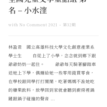
名 – 小水漥
with
No Comment
2021
第32期
林盈君 國立高雄科技大學文化創意產業系
學士生 自從上了小學，念念就到鄉下跟
爺爺奶奶一起住。 爺爺每天騎著腳踏車
送她上下學，偶爾給她一些零用錢買零食，
在學校跟同學打打鬧鬧，吃著媽媽不准她吃
的糖果飲料，放學回到家就會聽到廚房裡鍋
鏟跟鍋子碰撞的聲音 ...